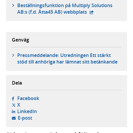
Beställningsfunktion på Multiply Solutions
- extern webbplats,
AB:s (f.d. Åtta45 AB) webbplats
Genväg
Pressmeddelande: Utredningen Ett stärkt
stöd till anhöriga har lämnat sitt betänkande
Dela
- öppnas i ny flik, extern webbplats,
Facebook
- öppnas i ny flik, extern webbplats,
X
- öppnas i ny flik, extern webbplats,
LinkedIn
- öppnar din e-postklient,
E-post