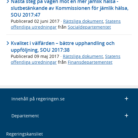
Nästa steg på vägen mot en mer jämlik hälsa -
slutbetänkande av Kommissionen för jämlik hälsa,
SOU 2017:47
Publicerad
02 juni 2017
·
Rättsliga dokument
,
Statens
offentliga utredningar
från
Socialdepartementet
Kvalitet i välfärden – bättre upphandling och
uppföljning, SOU 2017:38
Publicerad
09 maj 2017
·
Rättsliga dokument
,
Statens
offentliga utredningar
från
Finansdepartementet
Innehåll på regeringen.se
Departement
Regeringskansliet