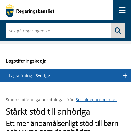
Me
När
Sö
du
börjar
skriva
så
framträder
en
Lagstiftningskedja
lista
med
Lagstiftning i Sverige
sökförslag
Statens offentliga utredningar från
Socialdepartementet
Stärkt stöd till anhöriga
Ett mer ändamålsenligt stöd till barn