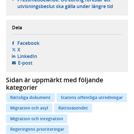
utvisningsbeslut ska gälla under längre tid
Dela
- öppnas i ny flik, extern webbplats,
Facebook
- öppnas i ny flik, extern webbplats,
X
- öppnas i ny flik, extern webbplats,
LinkedIn
- öppnar din e-postklient,
E-post
Sidan är uppmärkt med följande
kategorier
Rättsliga dokument
Statens offentliga utredningar
Migration och asyl
Rättsväsendet
Migration och integration
Regeringens prioriteringar