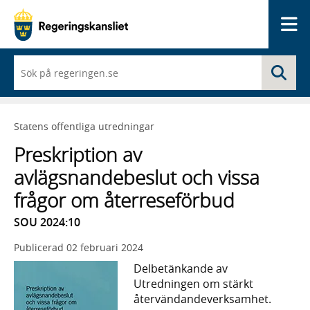
Me
När
Sö
du
börjar
skriva
så
Statens offentliga utredningar
framträder
en
Preskription av
lista
med
avlägsnandebeslut och vissa
sökförslag
frågor om återreseförbud
SOU 2024:10
Publicerad
02 februari 2024
Delbetänkande av
Utredningen om stärkt
återvändandeverksamhet.