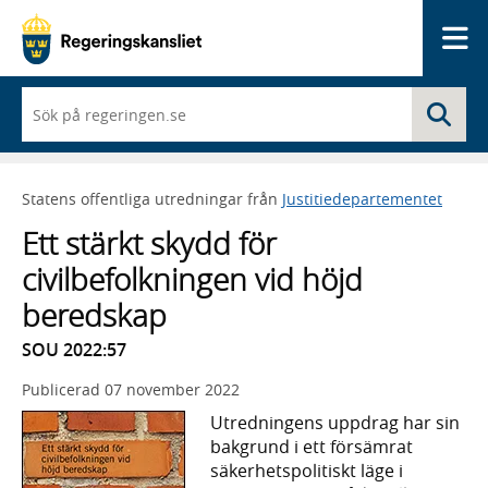
Me
När
Sö
du
börjar
skriva
så
Statens offentliga utredningar från
Justitiedepartementet
framträder
en
Ett stärkt skydd för
lista
med
civilbefolkningen vid höjd
sökförslag
beredskap
SOU 2022:57
Publicerad
07 november 2022
Utredningens uppdrag har sin
bakgrund i ett försämrat
säker­hets­politiskt läge i