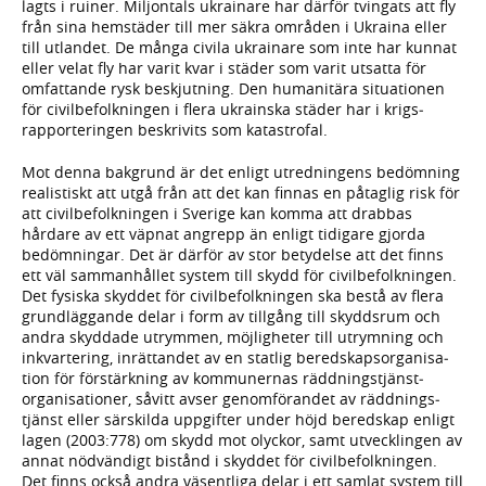
lagts i ruiner. Miljontals ukrainare har därför tvingats att fly
från sina hem­städer till mer säkra områden i Ukraina eller
till utlandet. De många civila ukrainare som inte har kunnat
eller velat fly har varit kvar i städer som varit utsatta för
omfat­tande rysk beskjutning. Den humani­tära situationen
för civil­befolk­ningen i flera ukrainska städer har i krigs­
rapporteringen beskrivits som katastrofal.
Mot denna bakgrund är det enligt utred­ningens bedöm­ning
realistiskt att utgå från att det kan finnas en påtaglig risk för
att civil­befolkningen i Sverige kan komma att drabbas
hårdare av ett väpnat angrepp än enligt tidigare gjorda
bedöm­ningar. Det är därför av stor betydelse att det finns
ett väl samman­hållet system till skydd för civil­befolkningen.
Det fysiska skyddet för civil­befolkningen ska bestå av flera
grund­läggande delar i form av tillgång till skydds­rum och
andra skyddade utrymmen, möjlig­heter till utrymning och
inkvarte­ring, inrättandet av en statlig bered­skaps­organisa­
tion för för­stärk­ning av kommunernas räddnings­tjänst­
organisationer, såvitt avser genom­förandet av rädd­nings­
tjänst eller särskilda uppgifter under höjd beredskap enligt
lagen (2003:778) om skydd mot olyckor, samt utveck­lingen av
annat nöd­vändigt bistånd i skyddet för civil­befolkningen.
Det finns också andra väsent­liga delar i ett samlat system till