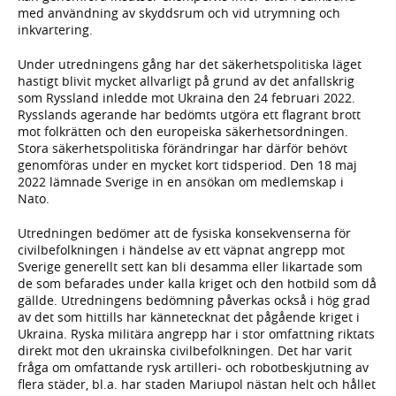
med använd­ning av skydds­rum och vid utrym­ning och
inkvarte­ring.
Under utred­ningens gång har det säkerhets­politiska läget
hastigt blivit mycket allvarligt på grund av det anfalls­krig
som Ryssland inledde mot Ukraina den 24 februari 2022.
Rysslands agerande har bedömts utgöra ett flagrant brott
mot folkrätten och den europeiska säker­hets­ordningen.
Stora säker­hets­politiska föränd­ringar har därför behövt
genom­föras under en mycket kort tids­period. Den 18 maj
2022 lämnade Sverige in en ansökan om medlemskap i
Nato.
Utredningen bedömer att de fysiska konse­kvenserna för
civil­befolk­ningen i händelse av ett väpnat angrepp mot
Sverige generellt sett kan bli desamma eller likartade som
de som befarades under kalla kriget och den hotbild som då
gällde. Utred­ningens bedöm­ning påverkas också i hög grad
av det som hittills har känne­tecknat det pågående kriget i
Ukraina. Ryska militära angrepp har i stor omfatt­ning riktats
direkt mot den ukrainska civil­befolk­ningen. Det har varit
fråga om omfat­tande rysk artilleri- och robot­beskjut­ning av
flera städer, bl.a. har staden Mariupol nästan helt och hållet