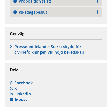
Proposition (1 st)
Riksdagsbeslut
Genväg
Pressmeddelande: Stärkt skydd för
civilbefolkningen vid höjd beredskap
Dela
- öppnas i ny flik, extern webbplats,
Facebook
- öppnas i ny flik, extern webbplats,
X
- öppnas i ny flik, extern webbplats,
LinkedIn
- öppnar din e-postklient,
E-post