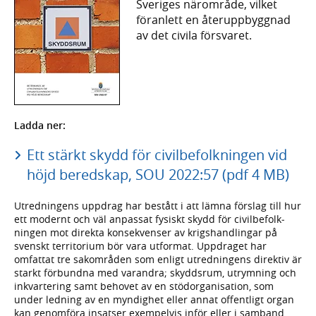
Sveriges närområde, vilket
föran­lett en åter­upp­byggnad
av det civila försvaret.
Ladda ner:
Ett stärkt skydd för civilbefolkningen vid
höjd beredskap, SOU 2022:57 (pdf 4 MB)
Utredningens uppdrag har bestått i att lämna förslag till hur
ett modernt och väl anpassat fysiskt skydd för civil­befolk­
ningen mot direkta konse­kvenser av krigs­hand­lingar på
svenskt terri­torium bör vara utformat. Uppdraget har
omfattat tre sak­områden som enligt utred­ningens direktiv är
starkt för­bundna med varandra; skydds­rum, utrym­ning och
inkvarte­­ring samt behovet av en stöd­organisation, som
under ledning av en myndig­het eller annat offentligt organ
kan genom­föra insatser exempel­vis inför eller i samband