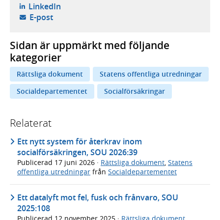
- öppnas i ny flik, extern webbplats,
LinkedIn
- öppnar din e-postklient,
E-post
Sidan är uppmärkt med följande
kategorier
Rättsliga dokument
Statens offentliga utredningar
Socialdepartementet
Socialförsäkringar
Relaterat
Ett nytt system för återkrav inom
socialförsäkringen, SOU 2026:39
Publicerad
17 juni 2026
·
Rättsliga dokument
,
Statens
offentliga utredningar
från
Socialdepartementet
Ett datalyft mot fel, fusk och frånvaro, SOU
2025:108
Publicerad
12 november 2025
·
Rättsliga dokument
,