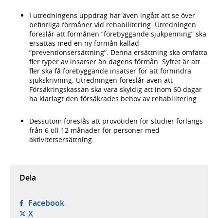
I utredningens uppdrag har även ingått att se över
befintliga förmåner vid rehabilitering. Utredningen
föreslår att förmånen ”förebyggande sjukpenning” ska
ersättas med en ny förmån kallad
”preventionsersättning”. Denna ersättning ska omfatta
fler typer av insatser än dagens förmån. Syftet är att
fler ska få förebyggande insatser för att förhindra
sjukskrivning. Utredningen föreslår även att
Försäkringskassan ska vara skyldig att inom 60 dagar
ha klarlagt den försäkrades behov av rehabilitering.
Dessutom föreslås att prövotiden för studier förlängs
från 6 till 12 månader för personer med
aktivitetsersättning.
Dela
- öppnas i ny flik, extern webbplats,
Facebook
- öppnas i ny flik, extern webbplats,
X