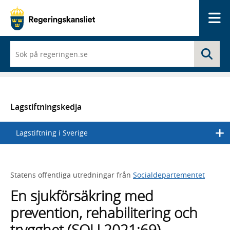
Me
När
Sö
du
börjar
skriva
så
framträder
en
Lagstiftningskedja
lista
med
Lagstiftning i Sverige
sökförslag
Statens offentliga utredningar från
Socialdepartementet
En sjukförsäkring med
prevention, rehabilitering och
trygghet (SOU 2021:69)