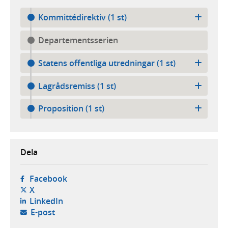
Kommittédirektiv (1 st)
Departementsserien
Statens offentliga utredningar (1 st)
Lagrådsremiss (1 st)
Proposition (1 st)
Dela
- öppnas i ny flik, extern webbplats,
Facebook
- öppnas i ny flik, extern webbplats,
X
- öppnas i ny flik, extern webbplats,
LinkedIn
- öppnar din e-postklient,
E-post