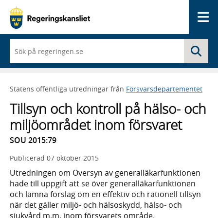
Me
När
Sö
du
börjar
skriva
så
Statens offentliga utredningar från
Försvarsdepartementet
framträder
en
Tillsyn och kontroll på hälso- och
lista
med
miljöområdet inom försvaret
sökförslag
SOU 2015:79
Publicerad
07 oktober 2015
Utredningen om Översyn av generalläkarfunktionen
hade till uppgift att se över generalläkarfunktionen
och lämna förslag om en effektiv och rationell tillsyn
när det gäller miljö- och hälsoskydd, hälso- och
sjukvård m.m. inom försvarets område.