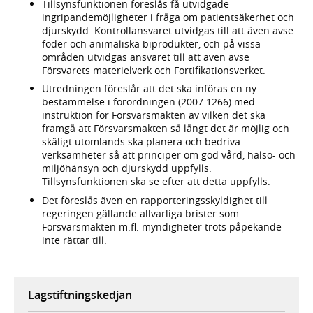
Tillsynsfunktionen föreslås få utvidgade
ingripandemöjligheter i fråga om patientsäkerhet och
djurskydd. Kontrollansvaret utvidgas till att även avse
foder och animaliska biprodukter, och på vissa
områden utvidgas ansvaret till att även avse
Försvarets materielverk och Fortifikationsverket.
Utredningen föreslår att det ska införas en ny
bestämmelse i förordningen (2007:1266) med
instruktion för Försvarsmakten av vilken det ska
framgå att Försvarsmakten så långt det är möjlig och
skäligt utomlands ska planera och bedriva
verksamheter så att principer om god vård, hälso- och
miljöhänsyn och djurskydd uppfylls.
Tillsynsfunktionen ska se efter att detta uppfylls.
Det föreslås även en rapporteringsskyldighet till
regeringen gällande allvarliga brister som
Försvarsmakten m.fl. myndigheter trots påpekande
inte rättar till.
Lagstiftningskedjan