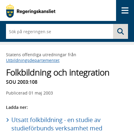
Me
När
Sö
du
börjar
skriva
så
Statens offentliga utredningar från
framträder
Utbildningsdepartementet
en
lista
Folkbildning och integration
med
sökförslag
SOU 2003:108
Publicerad
01 maj 2003
Ladda ner:
Utsatt folkbildning - en studie av
studieförbunds verksamhet med