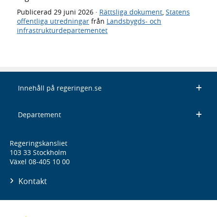
Publicerad
29 juni 2026
·
Rättsliga dokument
,
Statens
offentliga utredningar
från
Landsbygds- och
infrastrukturdepartementet
Innehåll på regeringen.se
Departement
Regeringskansliet
103 33 Stockholm
Växel 08-405 10 00
Kontakt