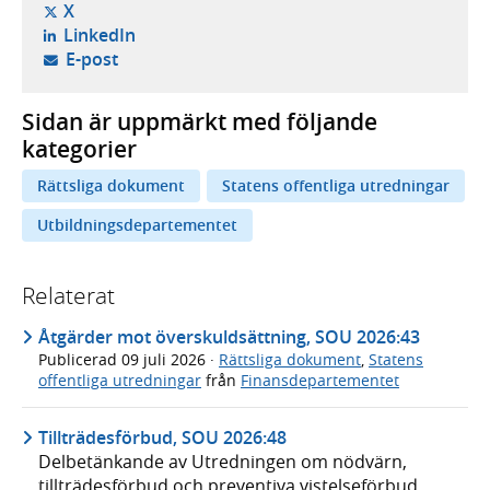
- öppnas i ny flik, extern webbplats,
X
- öppnas i ny flik, extern webbplats,
LinkedIn
- öppnar din e-postklient,
E-post
Sidan är uppmärkt med följande
kategorier
Rättsliga dokument
Statens offentliga utredningar
Utbildningsdepartementet
Relaterat
Åtgärder mot överskuldsättning, SOU 2026:43
Publicerad
09 juli 2026
·
Rättsliga dokument
,
Statens
offentliga utredningar
från
Finansdepartementet
Tillträdesförbud, SOU 2026:48
Delbetänkande av Utredningen om nödvärn,
tillträdesförbud och preventiva vistelseförbud