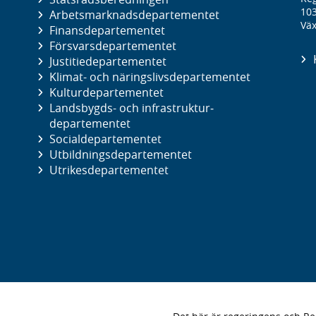
10
Arbetsmarknads­departementet
Väx
Finans­departementet
Försvars­departementet
Justitie­departementet
Klimat- och näringslivs­departementet
Kultur­departementet
Landsbygds- och infrastruktur­
departementet
Social­departementet
Utbildnings­departementet
Utrikes­departementet