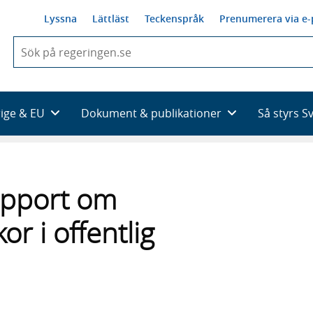
Lyssna
Lättläst
Teckenspråk
Prenumerera via e-
När
du
börjar
skriva
så
rige & EU
Dokument & publikationer
Så styrs S
framträder
en
lista
med
sökförslag
apport om
kor i offentlig