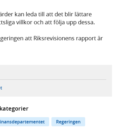
r kan leda till att det blir lättare
tsliga villkor och att följa upp dessa.
geringen att Riksrevisionens rapport är
ebbplats,
ern webbplats,
 ny flik, extern webbplats,
- öppnar din e-postklient,
t
kategorier
inansdepartementet
Regeringen