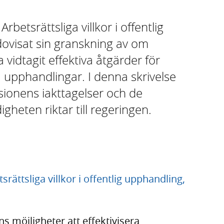
rbetsrättsliga villkor i offentlig
ovisat sin granskning av om
idtagit effektiva åtgärder för
iga upphandlingar. I denna skrivelse
sionens iakttagelser och de
eten riktar till regeringen.
rättsliga villkor i offentlig upphandling,
s möjligheter att effektivisera