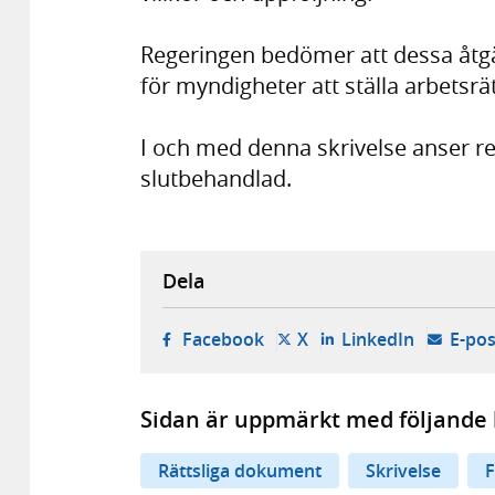
Regeringen bedömer att dessa åtgärde
för myndigheter att ställa arbetsrät
I och med denna skrivelse anser re
slutbehandlad.
Dela
- öppnas i ny flik, extern w
- öppnas i ny flik, ext
- öppnas i
Facebook
X
LinkedIn
E-pos
Sidan är uppmärkt med följande 
Rättsliga dokument
Skrivelse
F