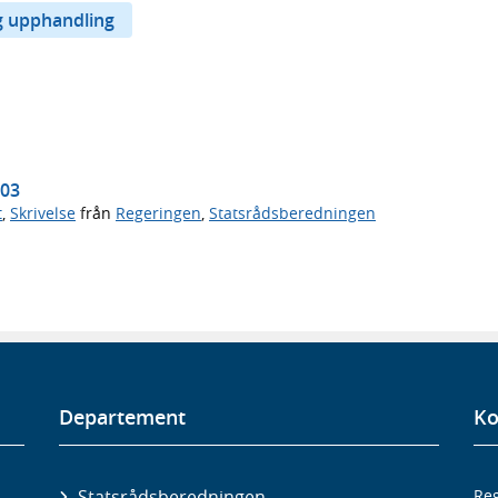
g upphandling
103
t
,
Skrivelse
från
Regeringen
,
Statsrådsberedningen
Departement
Ko
Statsrådsberedningen
Reg