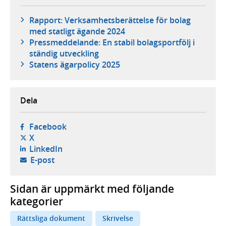
Rapport: Verksamhetsberättelse för bolag
med statligt ägande 2024
Pressmeddelande: En stabil bolagsportfölj i
ständig utveckling
Statens ägarpolicy 2025
Dela
- öppnas i ny flik, extern webbplats,
Facebook
- öppnas i ny flik, extern webbplats,
X
- öppnas i ny flik, extern webbplats,
LinkedIn
- öppnar din e-postklient,
E-post
Sidan är uppmärkt med följande
kategorier
Rättsliga dokument
Skrivelse