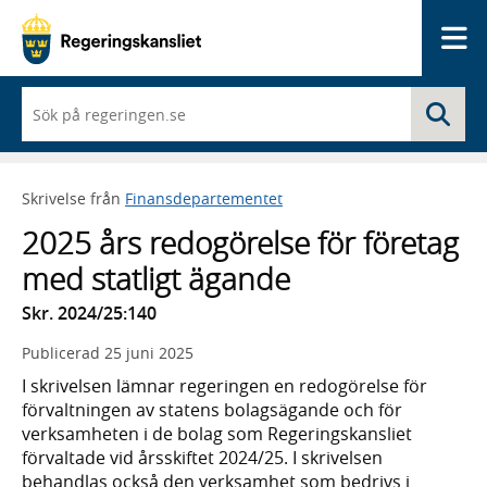
Me
När
Sö
du
börjar
skriva
så
Skrivelse från
Finansdepartementet
framträder
en
2025 års redogörelse för företag
lista
med
med statligt ägande
sökförslag
Skr. 2024/25:140
Publicerad
25 juni 2025
I skrivelsen lämnar regeringen en redogörelse för
förvaltningen av statens bolagsägande och för
verksamheten i de bolag som Regeringskansliet
förvaltade vid årsskiftet 2024/25. I skrivelsen
behandlas också den verksamhet som bedrivs i