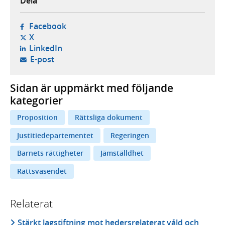
Dela
- öppnas i ny flik, extern webbplats,
Facebook
- öppnas i ny flik, extern webbplats,
X
- öppnas i ny flik, extern webbplats,
LinkedIn
- öppnar din e-postklient,
E-post
Sidan är uppmärkt med följande
kategorier
Proposition
Rättsliga dokument
Justitiedepartementet
Regeringen
Barnets rättigheter
Jämställdhet
Rättsväsendet
Relaterat
Stärkt lagstiftning mot hedersrelaterat våld och