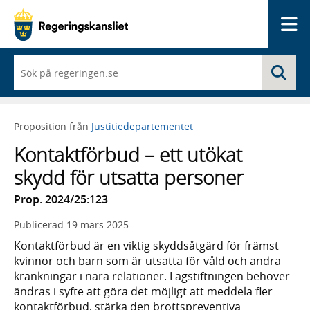
Me
När
Sö
du
börjar
skriva
så
Proposition från
Justitiedepartementet
framträder
en
Kontaktförbud – ett utökat
lista
med
skydd för utsatta personer
sökförslag
Prop. 2024/25:123
Publicerad
19 mars 2025
Kontaktförbud är en viktig skyddsåtgärd för främst
kvinnor och barn som är utsatta för våld och andra
kränkningar i nära relationer. Lagstiftningen behöver
ändras i syfte att göra det möjligt att meddela fler
kontaktförbud, stärka den brottspreventiva