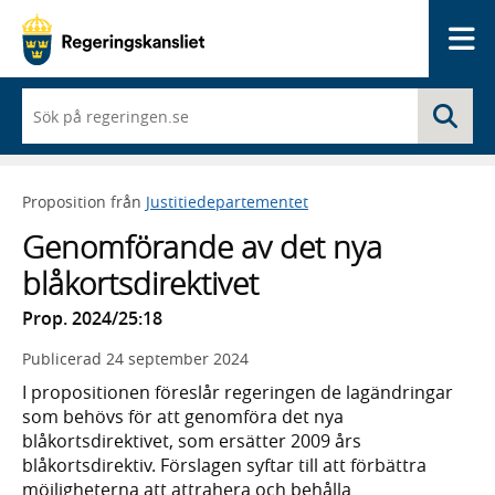
Me
När
Sö
du
börjar
skriva
så
Proposition från
Justitiedepartementet
framträder
en
Genomförande av det nya
lista
med
blåkortsdirektivet
sökförslag
Prop. 2024/25:18
Publicerad
24 september 2024
I propositionen föreslår regeringen de lagändringar
som behövs för att genomföra det nya
blåkortsdirektivet, som ersätter 2009 års
blåkortsdirektiv. Förslagen syftar till att förbättra
möjligheterna att attrahera och behålla