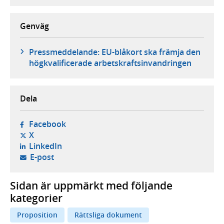
Genväg
Pressmeddelande: EU-blåkort ska främja den
högkvalificerade arbetskraftsinvandringen
Dela
- öppnas i ny flik, extern webbplats,
Facebook
- öppnas i ny flik, extern webbplats,
X
- öppnas i ny flik, extern webbplats,
LinkedIn
- öppnar din e-postklient,
E-post
Sidan är uppmärkt med följande
kategorier
Proposition
Rättsliga dokument