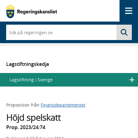
Me
När
Sö
du
börjar
skriva
så
framträder
en
Lagstiftningskedja
lista
med
Lagstiftning i Sverige
sökförslag
Proposition från
Finansdepartementet
Höjd spelskatt
Prop. 2023/24:74