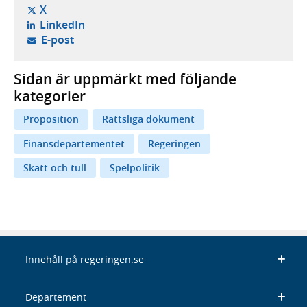
- öppnas i ny flik, extern webbplats,
X
- öppnas i ny flik, extern webbplats,
LinkedIn
- öppnar din e-postklient,
E-post
Sidan är uppmärkt med följande
kategorier
Proposition
Rättsliga dokument
Finansdepartementet
Regeringen
Skatt och tull
Spelpolitik
Innehåll på regeringen.se
Departement