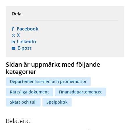
Dela
- öppnas i ny flik, extern webbplats,
Facebook
- öppnas i ny flik, extern webbplats,
X
- öppnas i ny flik, extern webbplats,
LinkedIn
- öppnar din e-postklient,
E-post
Sidan är uppmärkt med följande
kategorier
Departementsserien och promemorior
Rättsliga dokument
Finansdepartementet
Skatt och tull
Spelpolitik
Relaterat