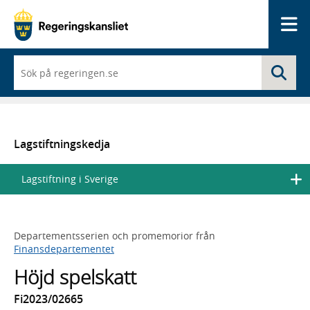
Me
När
Sö
du
börjar
skriva
så
framträder
en
Lagstiftningskedja
lista
med
Lagstiftning i Sverige
sökförslag
Departementsserien och promemorior från
Finansdepartementet
Höjd spelskatt
Fi2023/02665