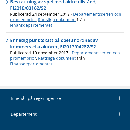
Beskattning av spel med äldre tillstånd,
Fi2018/03162/S2
Publicerad
24 september 2018
·
Departementsserien och
promemorior
,
Rättsliga dokument
från
Finansdepartementet
Enhetlig punktskatt på spel anordnat av
kommersiella aktörer, Fi2017/04282/S2
Publicerad
10 november 2017
·
Departementsserien och
promemorior
,
Rättsliga dokument
från
Finansdepartementet
Innehåll på regeringen.se
Departement