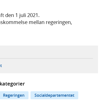
t den 1 juli 2021.
nskommelse mellan regeringen,
ebbplats,
ern webbplats,
 ny flik, extern webbplats,
- öppnar din e-postklient,
t
kategorier
Regeringen
Socialdepartementet