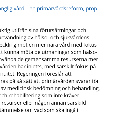
gänglig vård – en primärvårdsreform, prop.
aktig utifrån sina förutsättningar och
 användning av hälso- och sjukvårdens
veckling mot en mer nära vård med fokus
 att kunna möta de utmaningar som hälso-
t använda de gemensamma resurserna mer
vården har inletts, med särskilt fokus på
inuitet. Regeringen föreslår att
ras på så sätt att primärvården svarar för
m av medicinsk bedömning och behandling,
h rehabilitering som inte kräver
a resurser eller någon annan särskild
stämmelse om vad som ska ingå i