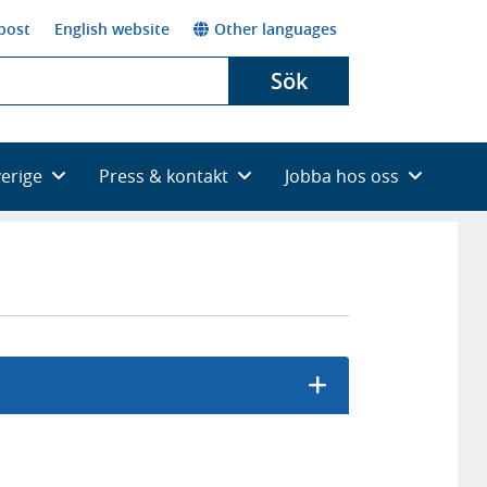
post
English website
Other languages
Sök
verige
Press & kontakt
Jobba hos oss