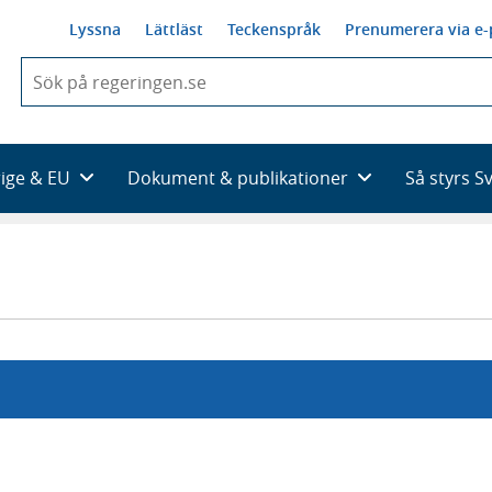
Lyssna
Lättläst
Teckenspråk
Prenumerera via e-
När
du
börjar
skriva
så
rige & EU
Dokument & publikationer
Så styrs S
framträder
en
lista
med
sökförslag