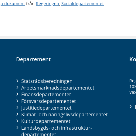
iga dokument
från
Regeringen
,
Socialdepartementet
Departement
Ko
Statsrådsberedningen
Reg
10
Arbetsmarknads­departementet
Väx
Finans­departementet
Försvars­departementet
Justitie­departementet
Klimat- och näringslivs­departementet
Kultur­departementet
Landsbygds- och infrastruktur­
departementet