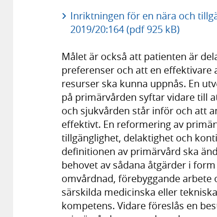
Inriktningen för en nära och till
2019/20:164 (pdf 925 kB)
Målet är också att patienten är del
preferenser och att en effektivare
resurser ska kunna uppnås. En ut
på primärvården syftar vidare till
och sjukvården står inför och at
effektivt. En reformering av primär
tillgänglighet, delaktighet och kont
definitionen av primärvård ska änd
behovet av sådana åtgärder i for
omvårdnad, förebyggande arbete oc
särskilda medicinska eller teknisk
kompetens. Vidare föreslås en be