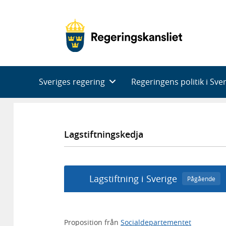
Huvudnavigering
Sveriges regering
Regeringens politik i Sve
Lagstiftningskedja
Lagstiftning i Sverige
Pågående
Proposition från
Socialdepartementet