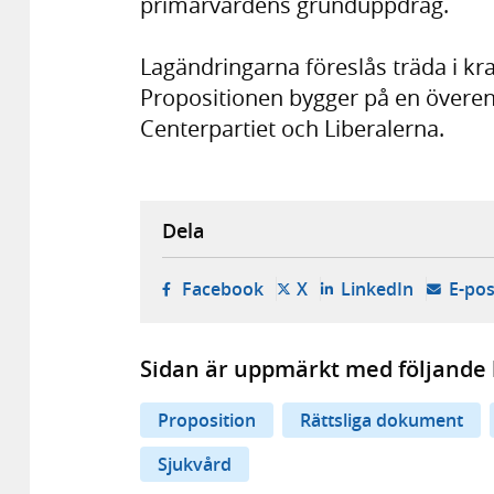
primärvårdens grunduppdrag.
Lagändringarna föreslås träda i kraf
Propositionen bygger på en övere
Centerpartiet och Liberalerna.
Dela
- öppnas i ny flik, extern w
- öppnas i ny flik, ext
- öppnas i
Facebook
X
LinkedIn
E-pos
Sidan är uppmärkt med följande 
Proposition
Rättsliga dokument
Sjukvård