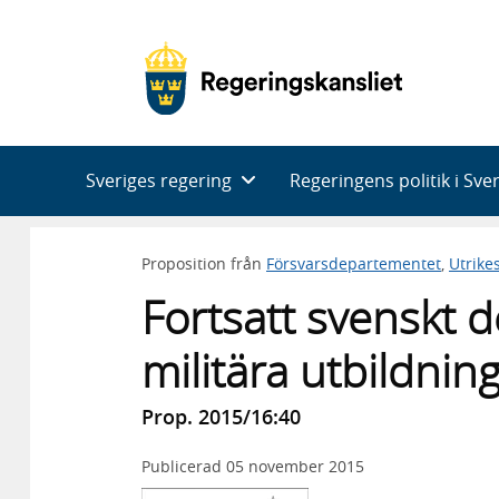
Huvudnavigering
Sveriges regering
Regeringens politik i Sve
Proposition från
Försvarsdepartementet
,
Utrike
Fortsatt svenskt 
militära utbildnin
Prop. 2015/16:40
Publicerad
05 november 2015