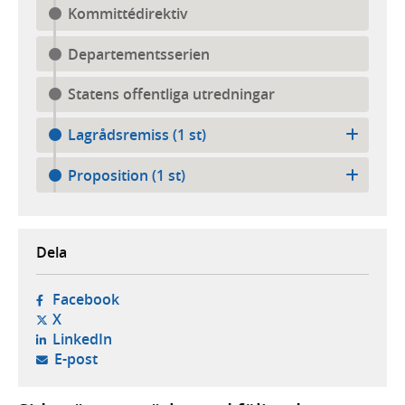
Kommittédirektiv
Departementsserien
Statens offentliga utredningar
Lagrådsremiss (1 st)
Proposition (1 st)
Dela
- öppnas i ny flik, extern webbplats,
Facebook
- öppnas i ny flik, extern webbplats,
X
- öppnas i ny flik, extern webbplats,
LinkedIn
- öppnar din e-postklient,
E-post