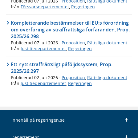
Publicerad
07 juli 2026
·
Proposition
,
Rättsliga dokument
från
Försvarsdepartementet
,
Regeringen
Kompletterande bestämmelser till EU:s förordning
om överföring av straffrättsliga förfaranden, Prop.
2025/26:298
Publicerad
07 juli 2026
·
Proposition
,
Rättsliga dokument
från
Justitiedepartementet
,
Regeringen
Ett nytt straffrättsligt påföljdssystem, Prop.
2025/26:297
Publicerad
02 juli 2026
·
Proposition
,
Rättsliga dokument
från
Justitiedepartementet
,
Regeringen
Innehåll på regeringen.se
Departement