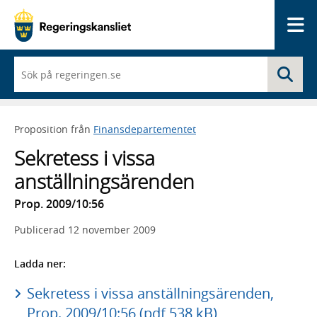
Me
När
Sö
du
börjar
skriva
så
Proposition från
Finansdepartementet
framträder
en
Sekretess i vissa
lista
med
anställningsärenden
sökförslag
Prop. 2009/10:56
Publicerad
12 november 2009
Ladda ner:
Sekretess i vissa anställningsärenden,
Prop. 2009/10:56 (pdf 538 kB)