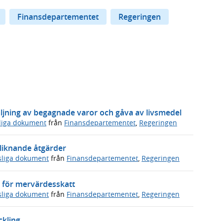
Finansdepartementet
Regeringen
ljning av begagnade varor och gåva av livsmedel
sliga dokument
från
Finansdepartementet
,
Regeringen
 liknande åtgärder
sliga dokument
från
Finansdepartementet
,
Regeringen
 för mervärdesskatt
sliga dokument
från
Finansdepartementet
,
Regeringen
ckling