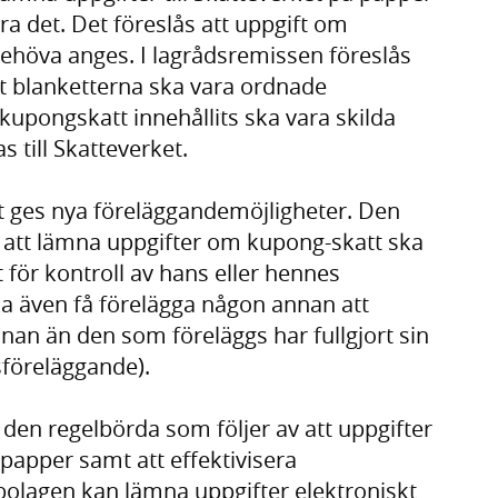
ra det. Det föreslås att uppgift om
höva anges. I lagrådsremissen föreslås
 blanketterna ska vara ordnade
upongskatt innehållits ska vara skilda
 till Skatteverket.
et ges nya föreläggandemöjligheter. Den
g att lämna uppgifter om kupong-skatt ska
 för kontroll av hans eller hennes
ka även få förelägga någon annan att
nnan än den som föreläggs har fullgjort sin
sföreläggande).
 den regelbörda som följer av att uppgifter
apper samt att effektivisera
bolagen kan lämna uppgifter elektroniskt