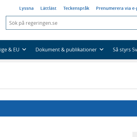
Lyssna
Lättläst
Teckenspråk
Prenumerera via e-
När
du
börjar
skriva
så
rige & EU
Dokument & publikationer
Så styrs S
framträder
en
lista
med
sökförslag