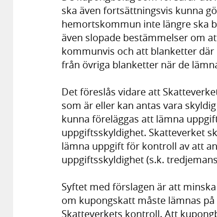
ska även fortsättningsvis kunna gö
hemortskommun inte längre ska be
även slopade bestämmelser om att
kommunvis och att blanketter där k
från övriga blanketter när de lämnas
Det föreslås vidare att Skatteverk
som är eller kan antas vara skyldi
kunna föreläggas att lämna uppgift
uppgiftsskyldighet. Skatteverket s
lämna uppgift för kontroll av att a
uppgiftsskyldighet (s.k. tredjeman
Syftet med förslagen är att minska
om kupongskatt måste lämnas på p
Skatteverkets kontroll. Att kupong