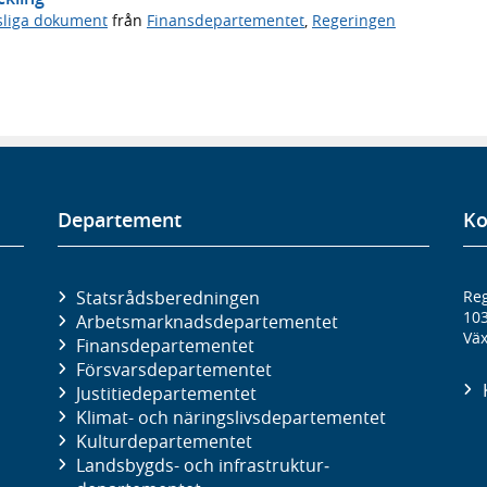
sliga dokument
från
Finansdepartementet
,
Regeringen
Departement
Ko
Statsrådsberedningen
Reg
10
Arbetsmarknads­departementet
Väx
Finans­departementet
Försvars­departementet
Justitie­departementet
Klimat- och näringslivs­departementet
Kultur­departementet
Landsbygds- och infrastruktur­