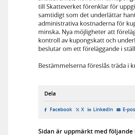
till Skatteverket förenklar för upp
samtidigt som det underlättar han
administrativa kostnaderna för ku
minska. Nya möjligheter att förelä
kontroll av kupongskatt och underl
beslutar om ett föreläggande i ställ
Bestämmelserna föreslås träda i kr
Dela
- öppnas i ny flik, extern w
- öppnas i ny flik, ext
- öppnas i
Facebook
X
LinkedIn
E-pos
Sidan är uppmärkt med följande 