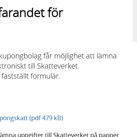
farandet för
 kupongbolag får möjlighet att lämna
roniskt till Skatteverket.
fastställt formulär.
upongskatt (pdf 479 kB)
ämna uppgifter till Skatteverket på papper