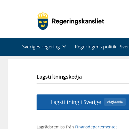
Huvudnavigering
Sveriges regering
Regeringens politik i Sve
Lagstiftningskedja
Lagstiftning i Sverige
Pågående
Lagrådsremiss från
Finansdepartementet