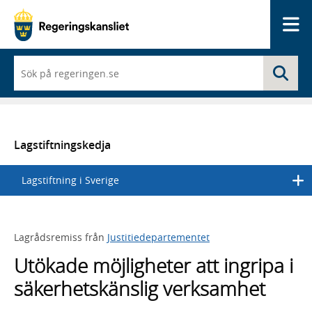
Me
När
Sö
du
börjar
skriva
så
framträder
en
Lagstiftningskedja
lista
med
Lagstiftning i Sverige
sökförslag
Lagrådsremiss från
Justitiedepartementet
Utökade möjligheter att ingripa i
säkerhetskänslig verksamhet