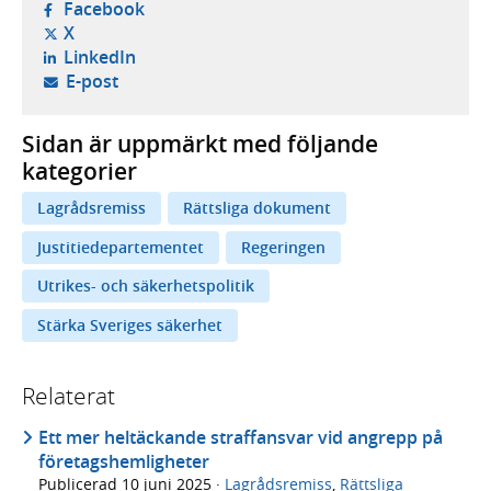
- öppnas i ny flik, extern webbplats,
Facebook
- öppnas i ny flik, extern webbplats,
X
- öppnas i ny flik, extern webbplats,
LinkedIn
- öppnar din e-postklient,
E-post
Sidan är uppmärkt med följande
kategorier
Lagrådsremiss
Rättsliga dokument
Justitiedepartementet
Regeringen
Utrikes- och säkerhetspolitik
Stärka Sveriges säkerhet
Relaterat
Ett mer heltäckande straffansvar vid angrepp på
företagshemligheter
Publicerad
10 juni 2025
·
Lagrådsremiss
,
Rättsliga