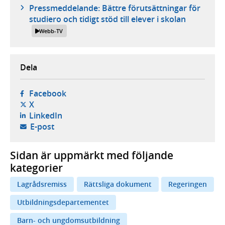
Pressmeddelande: Bättre förutsättningar för
studiero och tidigt stöd till elever i skolan
Webb-TV
Dela
- öppnas i ny flik, extern webbplats,
Facebook
- öppnas i ny flik, extern webbplats,
X
- öppnas i ny flik, extern webbplats,
LinkedIn
- öppnar din e-postklient,
E-post
Sidan är uppmärkt med följande
kategorier
Lagrådsremiss
Rättsliga dokument
Regeringen
Utbildningsdepartementet
Barn- och ungdomsutbildning