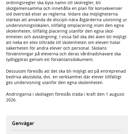
ordningsregler ska byta namn till skolregler, bli
skolgemensamma och innehålla en plan för konsekvenser
vid överträd-elser av reglerna. Vidare ska möjligheterna
stärkas att använda de discipli-nära åtgärderna utvisning ur
undervisningslokalen, tillfällig omplacering inom den egna
skolenheten, tillfällig placering utanför den egna skol-
enheten och avstängning. I vissa fall ska det även bli möjligt
att neka en elev tillträde till skolenheten om eleven hotar
säkerheten för andra elever och personal. Skolans
förväntningar på eleverna och deras vårdnadshavare ska
tydliggöras genom ett förväntansdokument.
Dessutom föreslås att det ska bli möjligt att på entreprenad
bedriva akutskola, dvs. en verksamhet där elever tillfälligt
ges undervisning utanför den egna skolenheten.
Ändringarna i skollagen föreslås träda i kraft den 1 augusti
2026.
Genvägar