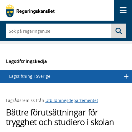
Me
När
Sö
du
börjar
skriva
så
framträder
en
Lagstiftningskedja
lista
med
Lagstiftning i Sverige
sökförslag
Lagrådsremiss från
Utbildningsdepartementet
Bättre förutsättningar för
trygghet och studiero i skolan