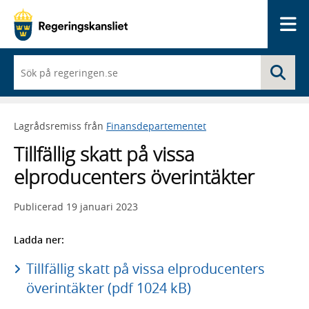
Me
När
Sö
du
börjar
skriva
så
Lagrådsremiss från
Finansdepartementet
framträder
en
Tillfällig skatt på vissa
lista
med
elproducenters överintäkter
sökförslag
Publicerad
19 januari 2023
Ladda ner:
Tillfällig skatt på vissa elproducenters
överintäkter (pdf 1024 kB)