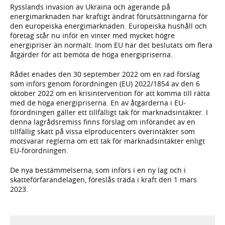
Rysslands invasion av Ukraina och agerande på
energimarknaden har kraftigt ändrat förutsättningarna för
den europeiska energimarknaden. Europeiska hushåll och
företag står nu inför en vinter med mycket högre
energipriser än normalt. Inom EU har det beslutats om flera
åtgärder för att bemöta de höga energipriserna.
Rådet enades den 30 september 2022 om en rad förslag
som införs genom förordningen (EU) 2022/1854 av den 6
oktober 2022 om en krisintervention för att komma till rätta
med de höga energipriserna. En av åtgärderna i EU-
förordningen gäller ett tillfälligt tak för marknadsintäkter. I
denna lagrådsremiss finns förslag om införandet av en
tillfällig skatt på vissa elproducenters överintäkter som
motsvarar reglerna om ett tak för marknadsintäkter enligt
EU-förordningen.
De nya bestämmelserna, som införs i en ny lag och i
skatteförfarandelagen, föreslås träda i kraft den 1 mars
2023.