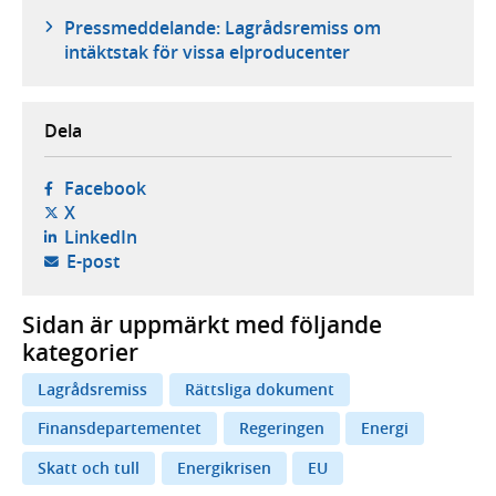
Pressmeddelande: Lagrådsremiss om
intäktstak för vissa elproducenter
Dela
- öppnas i ny flik, extern webbplats,
Facebook
- öppnas i ny flik, extern webbplats,
X
- öppnas i ny flik, extern webbplats,
LinkedIn
- öppnar din e-postklient,
E-post
Sidan är uppmärkt med följande
kategorier
Lagrådsremiss
Rättsliga dokument
Finansdepartementet
Regeringen
Energi
Skatt och tull
Energikrisen
EU