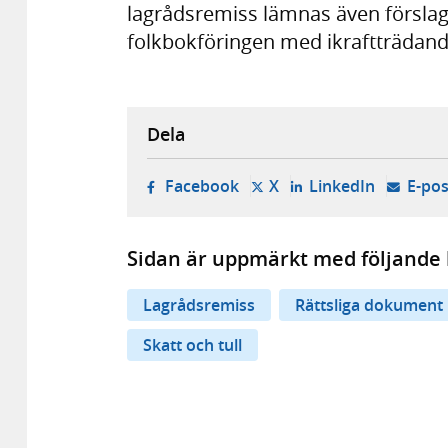
lagrådsremiss lämnas även förslag
folkbokföringen med ikraftträdande
Dela
- öppnas i ny flik, extern w
- öppnas i ny flik, ext
- öppnas i
Facebook
X
LinkedIn
E-pos
Sidan är uppmärkt med följande 
Lagrådsremiss
Rättsliga dokument
Skatt och tull