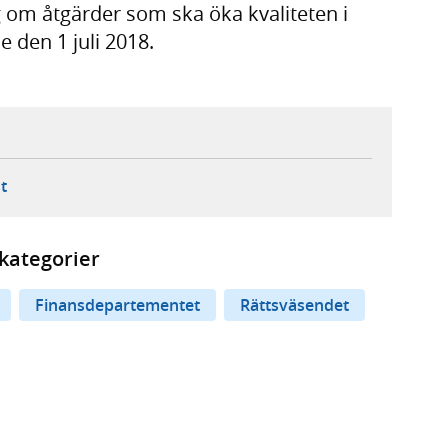
 om åtgärder som ska öka kvaliteten i
 den 1 juli 2018.
ebbplats,
ern webbplats,
 ny flik, extern webbplats,
- öppnar din e-postklient,
t
kategorier
Finansdepartementet
Rättsväsendet