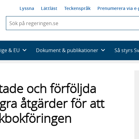
Lyssna
Lättläst
Teckenspråk
Prenumerera via e-
När
du
börjar
skriva
så
rige & EU
Dokument & publikationer
Så styrs S
framträder
en
lista
med
sökförslag
tade och förföljda
ra åtgärder för att
olkbokföringen