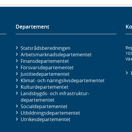
Departement
Ko
Statsrådsberedningen
Reg
10
Arbetsmarknads­departementet
Väx
Finans­departementet
Försvars­departementet
Justitie­departementet
Klimat- och näringslivs­departementet
Kultur­departementet
Landsbygds- och infrastruktur­
departementet
Social­departementet
Utbildnings­departementet
Utrikes­departementet