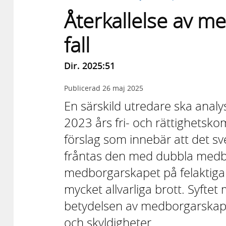
Återkallelse av m
fall
Dir. 2025:51
Publicerad
26 maj 2025
En särskild utredare ska ana
2023 års fri- och rättighetsko
förslag som innebär att det 
fråntas den med dubbla medb
medborgarskapet på felaktiga 
mycket allvarliga brott. Syfte
betydelsen av medborgarskape
och skyldigheter.