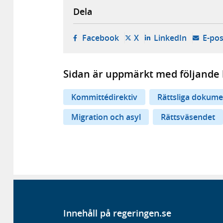
Dela
- öppnas i ny flik, extern w
- öppnas i ny flik, ext
- öppnas i
Facebook
X
LinkedIn
E-pos
Sidan är uppmärkt med följande 
Kommittédirektiv
Rättsliga dokume
Migration och asyl
Rättsväsendet
Innehåll på regeringen.se