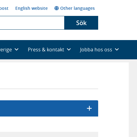
post
English website
Other languages
Sök
verige
Press & kontakt
Jobba hos oss