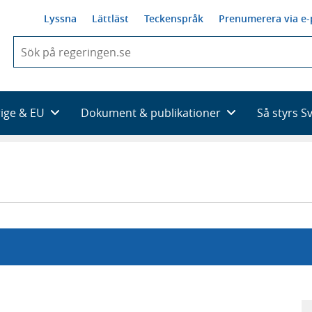
Lyssna
Lättläst
Teckenspråk
Prenumerera via e-
När
du
börjar
skriva
så
rige & EU
Dokument & publikationer
Så styrs S
framträder
en
lista
med
sökförslag