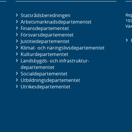
Statsrådsberedningen
Reg
10
Arbetsmarknads­departementet
Väx
Finans­departementet
Försvars­departementet
Justitie­departementet
Klimat- och näringslivs­departementet
Kultur­departementet
Landsbygds- och infrastruktur­
departementet
Social­departementet
Utbildnings­departementet
Utrikes­departementet