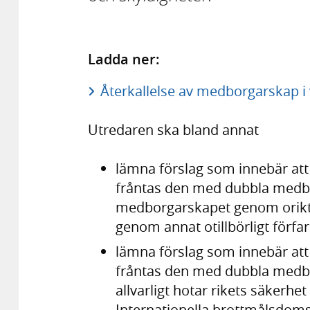
Ladda ner:
Återkallelse av medborgarskap i vi
Utredaren ska bland annat
lämna förslag som innebär at
fråntas den med dubbla medb
medborgarskapet genom oriktiga
genom annat otillbörligt förfa
lämna förslag som innebär at
fråntas den med dubbla medb
allvarligt hotar rikets säkerhe
Internationella brottmålsdomst