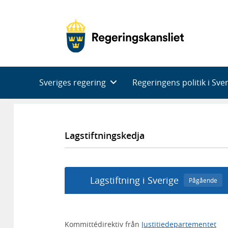
Huvudnavigering
Sveriges regering
Regeringens politik i Sve
Lagstiftningskedja
Lagstiftning i Sverige
Pågående
Kommittédirektiv från
Justitiedepartementet