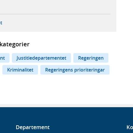
ebbplats,
ern webbplats,
 ny flik, extern webbplats,
- öppnar din e-postklient,
t
kategorier
nt
Justitiedepartementet
Regeringen
Kriminalitet
Regeringens prioriteringar
Departement
Ko