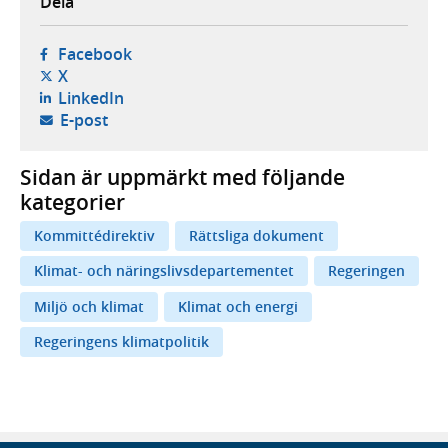
Dela
- öppnas i ny flik, extern webbplats,
Facebook
- öppnas i ny flik, extern webbplats,
X
- öppnas i ny flik, extern webbplats,
LinkedIn
- öppnar din e-postklient,
E-post
Sidan är uppmärkt med följande
kategorier
Kommittédirektiv
Rättsliga dokument
Klimat- och näringslivsdepartementet
Regeringen
Miljö och klimat
Klimat och energi
Regeringens klimatpolitik