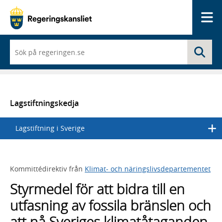
Me
När
Sö
du
börjar
skriva
så
framträder
en
Lagstiftningskedja
lista
med
Lagstiftning i Sverige
sökförslag
Kommittédirektiv från
Klimat- och näringslivsdepartementet
Styrmedel för att bidra till en
utfasning av fossila bränslen och
att nå Sveriges klimatåtaganden