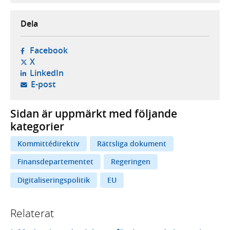
Dela
- öppnas i ny flik, extern webbplats,
Facebook
- öppnas i ny flik, extern webbplats,
X
- öppnas i ny flik, extern webbplats,
LinkedIn
- öppnar din e-postklient,
E-post
Sidan är uppmärkt med följande
kategorier
Kommittédirektiv
Rättsliga dokument
Finansdepartementet
Regeringen
Digitaliseringspolitik
EU
Relaterat