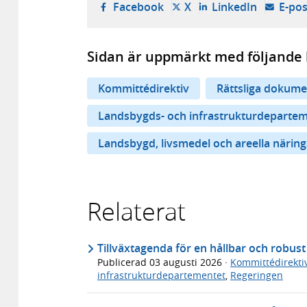
- öppnas i ny flik, extern w
- öppnas i ny flik, ext
- öppnas i
Facebook
X
LinkedIn
E-pos
Sidan är uppmärkt med följande 
Kommittédirektiv
Rättsliga dokume
Landsbygds- och infrastrukturdeparte
Landsbygd, livsmedel och areella näring
Relaterat
Tillväxtagenda för en hållbar och robus
Publicerad
03 augusti 2026
·
Kommittédirekti
infrastrukturdepartementet
,
Regeringen