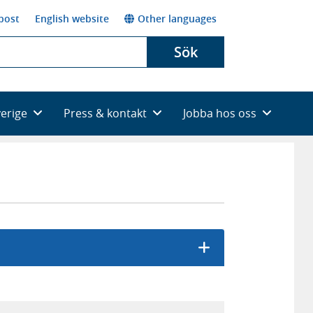
post
English website
Other languages
Sök
verige
Press & kontakt
Jobba hos oss