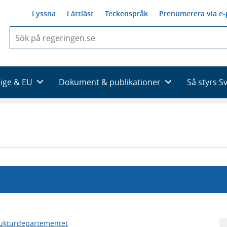
Lyssna
Lättläst
Teckenspråk
Prenumerera via e-
När
du
börjar
skriva
så
rige & EU
Dokument & publikationer
Så styrs S
framträder
en
lista
med
sökförslag
rukturdepartementet