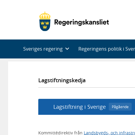
Huvudnavigering
Sveriges regering
Regeringens politik i Sve
Lagstiftningskedja
Lagstiftning i Sverige
Pågående
Kommittédirektiv från
Landsbygds- och infrast