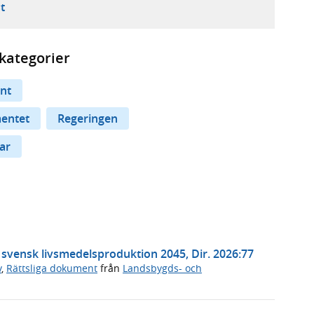
ebbplats,
ern webbplats,
 ny flik, extern webbplats,
- öppnar din e-postklient,
t
kategorier
nt
mentet
Regeringen
ar
t svensk livsmedelsproduktion 2045, Dir. 2026:77
v
,
Rättsliga dokument
från
Landsbygds- och