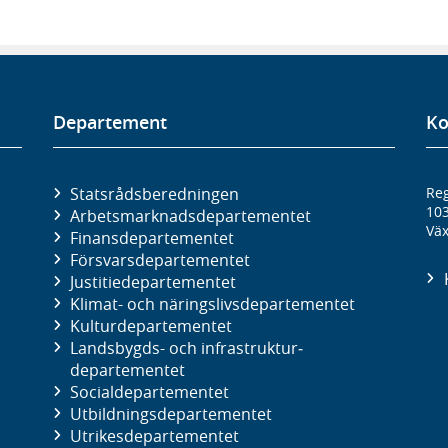
Departement
Ko
Statsrådsberedningen
Reg
10
Arbetsmarknads­departementet
Väx
Finans­departementet
Försvars­departementet
Justitie­departementet
Klimat- och näringslivs­departementet
Kultur­departementet
Landsbygds- och infrastruktur­
departementet
Social­departementet
Utbildnings­departementet
Utrikes­departementet