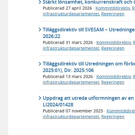
Stärkt lönsamhet, konkurrenskraft och 
Publicerad
27 april 2026
·
Kommittédirektiv
,
R
infrastrukturdepartementet
,
Regeringen
Tilläggsdirektiv till SVESAM – Utrednin
2026:22
Publicerad
31 mars 2026
·
Kommittédirektiv
,
infrastrukturdepartementet
,
Regeringen
Tilläggsdirektiv till Utredningen om för
2025:01), Dir. 2025:106
Publicerad
13 mars 2026
·
Kommittédirektiv
,
infrastrukturdepartementet
,
Regeringen
Uppdrag att utreda utformningen av en ti
LI2024/01428
Publicerad
07 november 2025
·
Kommittédirek
infrastrukturdepartementet
,
Regeringen