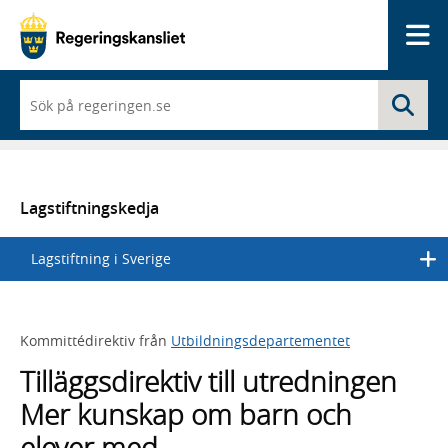
Me
När
Sö
du
börjar
skriva
så
framträder
en
Lagstiftningskedja
lista
med
Lagstiftning i Sverige
sökförslag
Kommittédirektiv från
Utbildningsdepartementet
Tilläggsdirektiv till utredningen
Mer kunskap om barn och
elever med