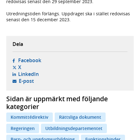
redovisas senast den 29 september 2023.
Utredningstiden förlängs. Uppdraget ska i stället redovisas
senast den 15 december 2023.
Dela
- öppnas i ny flik, extern webbplats,
Facebook
- öppnas i ny flik, extern webbplats,
X
- öppnas i ny flik, extern webbplats,
LinkedIn
- öppnar din e-postklient,
E-post
Sidan är uppmärkt med följande
kategorier
Kommittédirektiv
Rättsliga dokument
Regeringen
Utbildningsdepartementet
Barn- och ungdomsutbildning
Funktionshinder