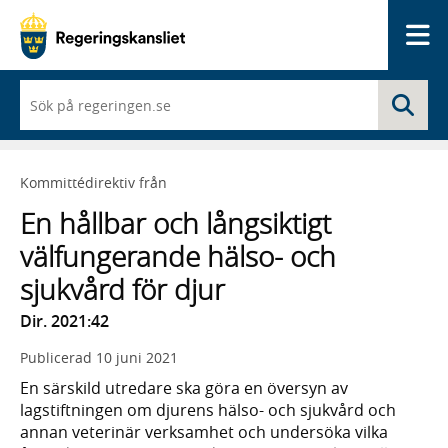
Me
När
Sö
du
börjar
skriva
så
Kommittédirektiv från
framträder
en
En hållbar och långsiktigt
lista
med
välfungerande hälso- och
sökförslag
sjukvård för djur
Dir. 2021:42
Publicerad
10 juni 2021
En särskild utredare ska göra en översyn av
lagstiftningen om djurens hälso- och sjukvård och
annan veterinär verksamhet och undersöka vilka