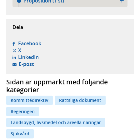
Proposition (1 st)
Dela
- öppnas i ny flik, extern webbplats,
Facebook
- öppnas i ny flik, extern webbplats,
X
- öppnas i ny flik, extern webbplats,
LinkedIn
- öppnar din e-postklient,
E-post
Sidan är uppmärkt med följande
kategorier
Kommittédirektiv
Rättsliga dokument
Regeringen
Landsbygd, livsmedel och areella näringar
Sjukvård