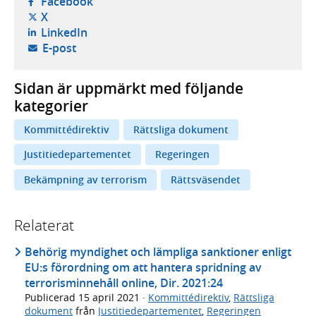
- öppnas i ny flik, extern webbplats,
Facebook
- öppnas i ny flik, extern webbplats,
X
- öppnas i ny flik, extern webbplats,
LinkedIn
- öppnar din e-postklient,
E-post
Sidan är uppmärkt med följande
kategorier
Kommittédirektiv
Rättsliga dokument
Justitiedepartementet
Regeringen
Bekämpning av terrorism
Rättsväsendet
Relaterat
Behörig myndighet och lämp­liga sanktioner enligt
EU:s förord­ning om att hantera spridning av
terrorisminnehåll online, Dir. 2021:24
Publicerad
15 april 2021
·
Kommittédirektiv
,
Rättsliga
dokument
från
Justitiedepartementet
,
Regeringen