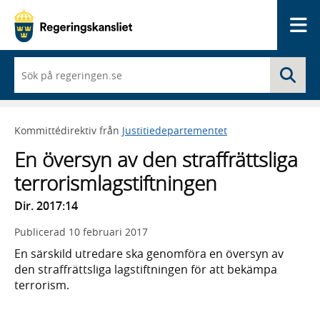
Me
När
Sö
du
börjar
skriva
så
Kommittédirektiv från
Justitiedepartementet
framträder
en
En översyn av den straffrättsliga
lista
med
terrorismlagstiftningen
sökförslag
Dir. 2017:14
Publicerad
10 februari 2017
En särskild utredare ska genomföra en översyn av
den straffrättsliga lagstiftningen för att bekämpa
terrorism.