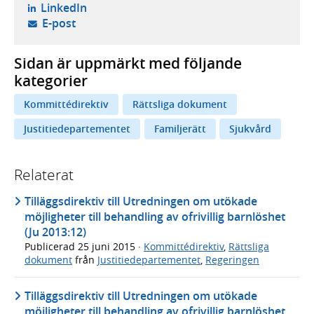
- öppnas i ny flik, extern webbplats,
LinkedIn
- öppnar din e-postklient,
E-post
Sidan är uppmärkt med följande
kategorier
Kommittédirektiv
Rättsliga dokument
Justitiedepartementet
Familjerätt
Sjukvård
Relaterat
Tilläggsdirektiv till Utredningen om utökade
möjligheter till behandling av ofrivillig barnlöshet
(Ju 2013:12)
Publicerad
25 juni 2015
·
Kommittédirektiv
,
Rättsliga
dokument
från
Justitiedepartementet
,
Regeringen
Tilläggsdirektiv till Utredningen om utökade
möjligheter till behandling av ofrivillig barnlöshet