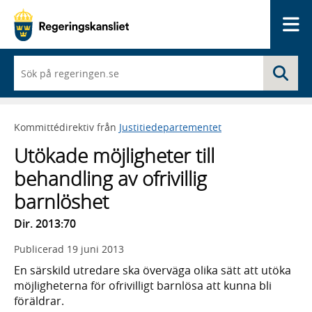
Me
När
Sö
du
börjar
skriva
så
Kommittédirektiv från
Justitiedepartementet
framträder
en
Utökade möjligheter till
lista
med
behandling av ofrivillig
sökförslag
barnlöshet
Dir. 2013:70
Publicerad
19 juni 2013
En särskild utredare ska överväga olika sätt att utöka
möjligheterna för ofrivilligt barnlösa att kunna bli
föräldrar.