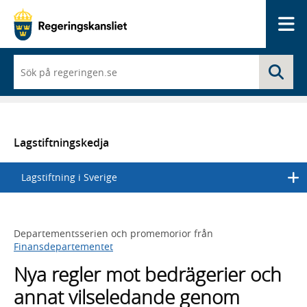
Me
När
Sö
du
börjar
skriva
så
framträder
en
Lagstiftningskedja
lista
med
Lagstiftning i Sverige
sökförslag
Departementsserien och promemorior från
Finansdepartementet
Nya regler mot bedrägerier och
annat vilseledande genom