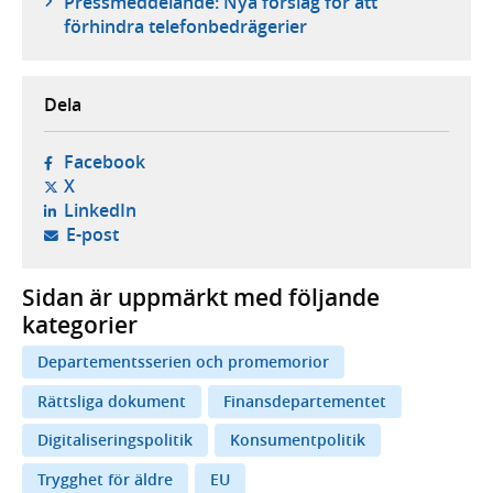
Pressmeddelande: Nya förslag för att
förhindra telefonbedrägerier
Dela
- öppnas i ny flik, extern webbplats,
Facebook
- öppnas i ny flik, extern webbplats,
X
- öppnas i ny flik, extern webbplats,
LinkedIn
- öppnar din e-postklient,
E-post
Sidan är uppmärkt med följande
kategorier
Departementsserien och promemorior
Rättsliga dokument
Finansdepartementet
Digitaliseringspolitik
Konsumentpolitik
Trygghet för äldre
EU