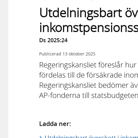
Utdelningsbart öve
inkomstpensions
Ds 2025:24
Publicerad
13 oktober 2025
Regeringskansliet föreslår hu
fördelas till de försäkrade in
Regeringskansliet bedömer även
AP-fonderna till statsbudgeten
Ladda ner:
Utdelningsbart överskott i inko