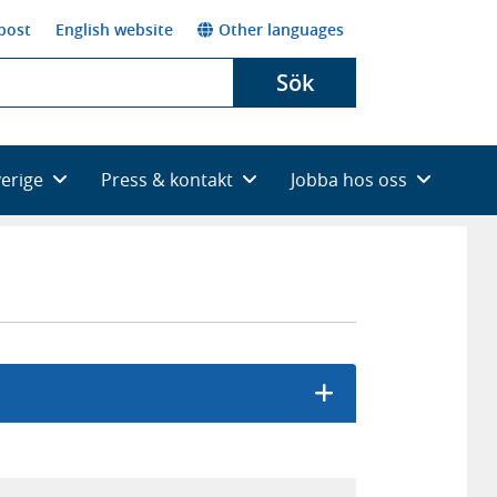
post
English website
Other languages
Sök
verige
Press & kontakt
Jobba hos oss