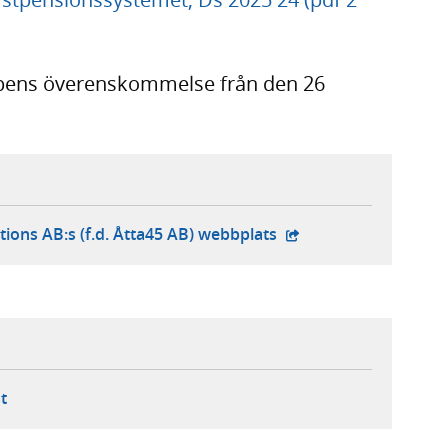
ppens överenskommelse från den 26
- extern webbplats,
tions AB:s (f.d. Åtta45 AB) webbplats
ebbplats,
ern webbplats,
 ny flik, extern webbplats,
- öppnar din e-postklient,
t