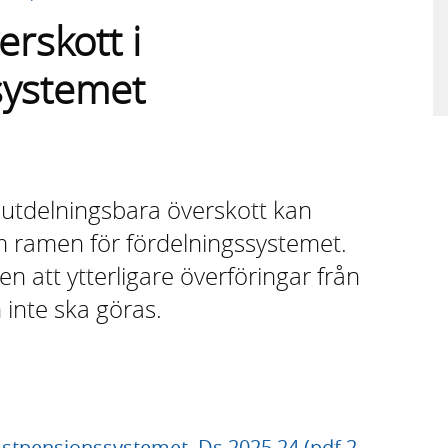
rskott i
systemet
r utdelningsbara överskott kan
om ramen för fördelningssystemet.
 att ytterligare överföringar från
 inte ska göras.
mstpensionssystemet, Ds 2025 24 (pdf 2