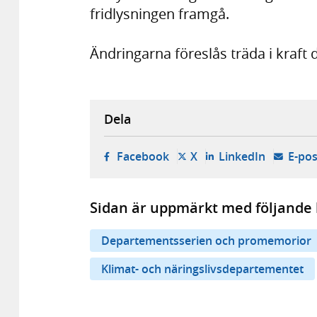
fridlysningen framgå.
Ändringarna föreslås träda i kraft d
Dela
- öppnas i ny flik, extern w
- öppnas i ny flik, ext
- öppnas i
Facebook
X
LinkedIn
E-pos
Sidan är uppmärkt med följande 
Departementsserien och promemorior
Klimat- och näringslivsdepartementet