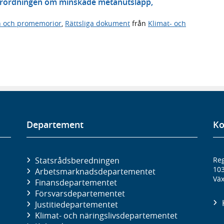
örordningen om minskade metanutsläpp,
n och promemorior
,
Rättsliga dokument
från
Klimat- och
Departement
Ko
Statsrådsberedningen
Reg
10
Arbetsmarknads­departementet
Väx
Finans­departementet
Försvars­departementet
Justitie­departementet
Klimat- och näringslivs­departementet