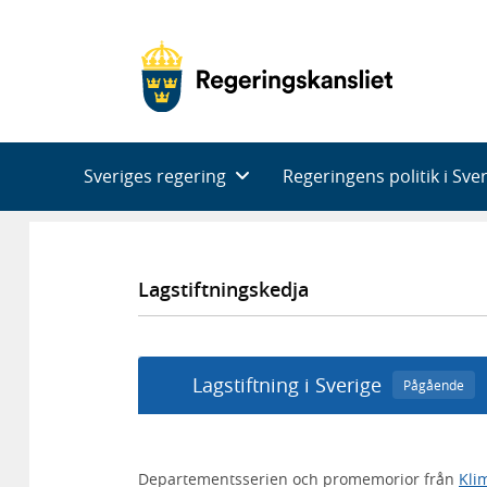
Huvudnavigering
Sveriges regering
Regeringens politik i Sve
Lagstiftningskedja
Lagstiftning i Sverige
Pågående
Departementsserien och promemorior från
Kli