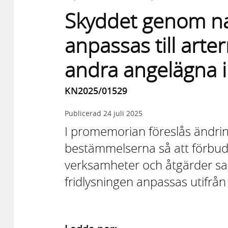
Skyddet genom nat
anpassas till art
andra angelägna 
KN2025/01529
Publicerad
24 juli 2025
I promemorian föreslås ändring
bestämmelserna så att förbude
verksamheter och åtgärder sa
fridlysningen anpassas utifrå