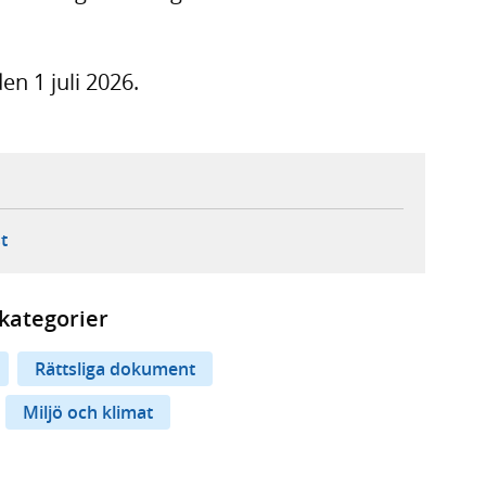
en 1 juli 2026.
ebbplats,
ern webbplats,
 ny flik, extern webbplats,
- öppnar din e-postklient,
t
kategorier
Rättsliga dokument
Miljö och klimat