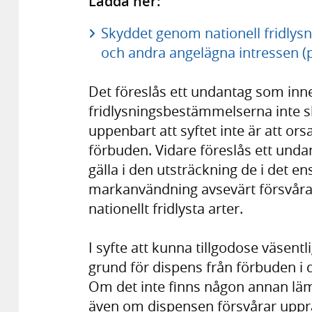
Ladda ner:
Skyddet genom nationell fridlysn
och andra angelägna intressen (
Det föreslås ett undantag som inne
fridlysningsbestämmelserna inte ska
uppenbart att syftet inte är att o
förbuden. Vidare föreslås ett unda
gälla i den utsträckning de i det en
markanvändning avsevärt försvåras
nationellt fridlysta arter.
I syfte att kunna tillgodose väsent
grund för dispens från förbuden i 
Om det inte finns någon annan läm
även om dispensen försvårar uppr