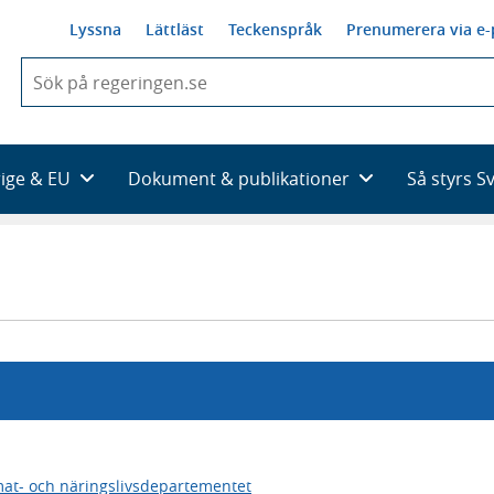
Lyssna
Lättläst
Teckenspråk
Prenumerera via e-
När
du
börjar
skriva
så
rige & EU
Dokument & publikationer
Så styrs S
framträder
en
lista
med
sökförslag
mat- och näringslivsdepartementet