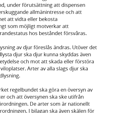
d, under förutsättning att dispensen
överskuggande allmänintresse och att
t att vidta eller bekosta
gt som möjligt motverkar att
randestatus hos beståndet försvåras.
sning av djur föreslås ändras. Utöver det
ridlysta djur ska djur kunna skyddas även
tydelse och mot att skada eller förstöra
iloplatser. Arter av alla slags djur ska
dlysning.
erket regelbundet ska göra en översyn av
rter och att översynen ska ske utifrån
förordningen. De arter som är nationellt
 förordningen. I bilagan ska även skälen för