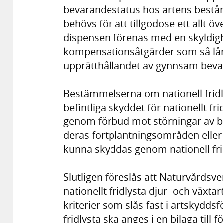
bevarandestatus hos artens bestån
behövs för att tillgodose ett allt 
dispensen förenas med en skyldighe
kompensationsåtgärder som så lån
upprätthållandet av gynnsam beva
Bestämmelserna om nationell fridly
befintliga skyddet för nationellt f
genom förbud mot störningar av be
deras fortplantningsområden eller v
kunna skyddas genom nationell fri
Slutligen föreslås att Naturvårdsv
nationellt fridlysta djur- och växta
kriterier som slås fast i artskydds
fridlysta ska anges i en bilaga till