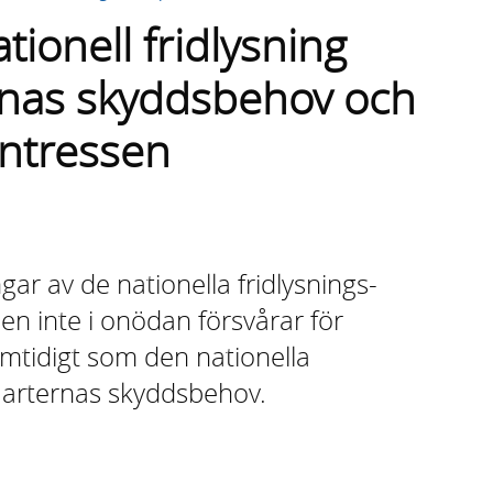
ionell fridlysning
ernas skyddsbehov och
intressen
ar av de nationella fridlysnings-
n inte i onödan försvårar för
mtidigt som den nationella
n arternas skyddsbehov.