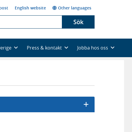
post
English website
Other languages
Sök
verige
Press & kontakt
Jobba hos oss