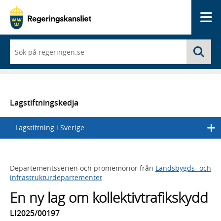
Me
När
Sö
du
börjar
skriva
så
framträder
en
Lagstiftningskedja
lista
med
Lagstiftning i Sverige
sökförslag
Departementsserien och promemorior från
Landsbygds- och
infrastrukturdepartementet
En ny lag om kollektivtrafikskydd
LI2025/00197