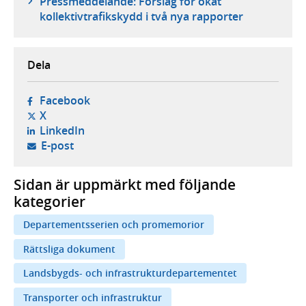
Pressmeddelande: Förslag för ökat
kollektivtrafikskydd i två nya rapporter
Dela
- öppnas i ny flik, extern webbplats,
Facebook
- öppnas i ny flik, extern webbplats,
X
- öppnas i ny flik, extern webbplats,
LinkedIn
- öppnar din e-postklient,
E-post
Sidan är uppmärkt med följande
kategorier
Departementsserien och promemorior
Rättsliga dokument
Landsbygds- och infrastrukturdepartementet
Transporter och infrastruktur