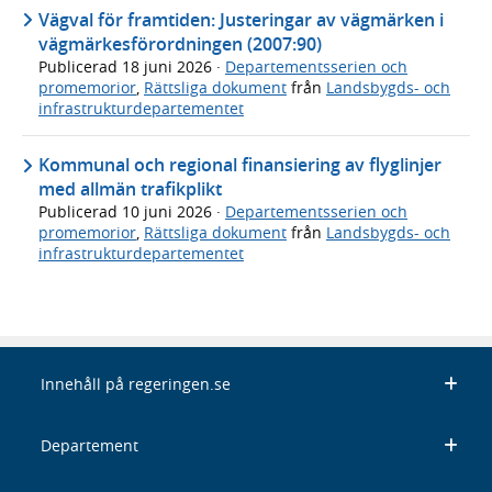
Vägval för framtiden: Justeringar av vägmärken i
vägmärkesförordningen (2007:90)
Publicerad
18 juni 2026
·
Departementsserien och
promemorior
,
Rättsliga dokument
från
Landsbygds- och
infrastrukturdepartementet
Kommunal och regional finansiering av flyglinjer
med allmän trafikplikt
Publicerad
10 juni 2026
·
Departementsserien och
promemorior
,
Rättsliga dokument
från
Landsbygds- och
infrastrukturdepartementet
Innehåll på regeringen.se
Departement