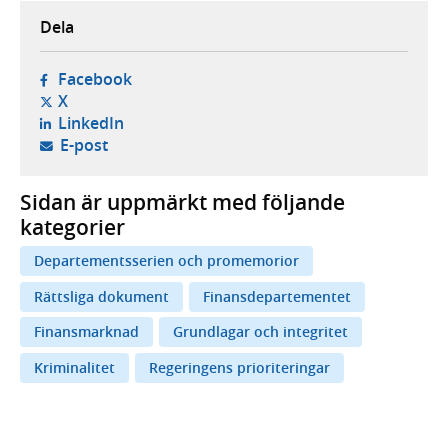
Dela
- öppnas i ny flik, extern webbplats,
Facebook
- öppnas i ny flik, extern webbplats,
X
- öppnas i ny flik, extern webbplats,
LinkedIn
- öppnar din e-postklient,
E-post
Sidan är uppmärkt med följande
kategorier
Departementsserien och promemorior
Rättsliga dokument
Finansdepartementet
Finansmarknad
Grundlagar och integritet
Kriminalitet
Regeringens prioriteringar