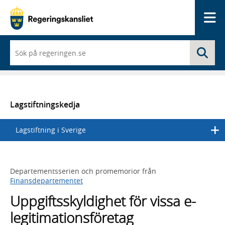
Me
När
Sö
du
börjar
skriva
så
framträder
en
Lagstiftningskedja
lista
med
Lagstiftning i Sverige
sökförslag
Departementsserien och promemorior från
Finansdepartementet
Uppgiftsskyldighet för vissa e-
legitimationsföretag