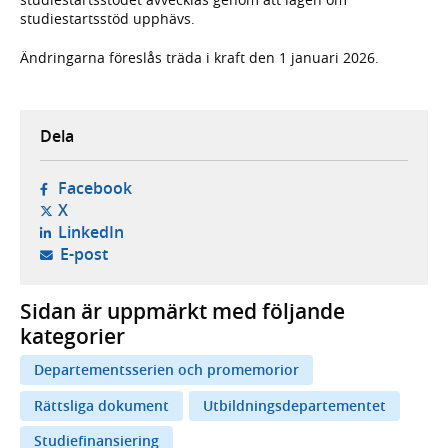
studiestartsstöd upphävs.
Ändringarna föreslås träda i kraft den 1 januari 2026.
Dela
- öppnas i ny flik, extern webbplats,
Facebook
- öppnas i ny flik, extern webbplats,
X
- öppnas i ny flik, extern webbplats,
LinkedIn
- öppnar din e-postklient,
E-post
Sidan är uppmärkt med följande
kategorier
Departementsserien och promemorior
Rättsliga dokument
Utbildningsdepartementet
Studiefinansiering