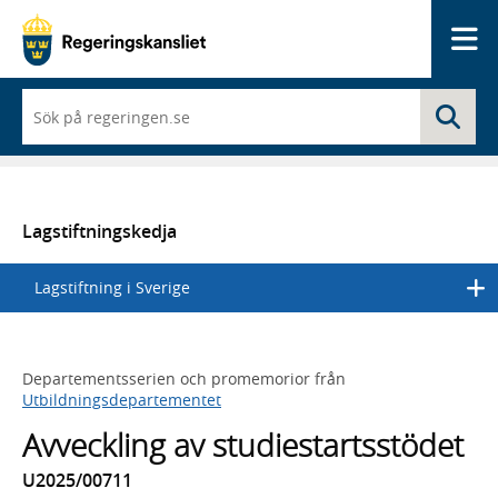
Me
När
Sö
du
börjar
skriva
så
framträder
en
Lagstiftningskedja
lista
med
Lagstiftning i Sverige
sökförslag
Departementsserien och promemorior från
Utbildningsdepartementet
Avveckling av studiestartsstödet
U2025/00711