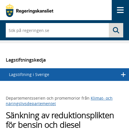
Me
När
Sö
du
börjar
skriva
så
framträder
en
Lagstiftningskedja
lista
med
Lagstiftning i Sverige
sökförslag
Departementsserien och promemorior från
Klimat- och
näringslivsdepartementet
Sänkning av reduktionsplikten
för bensin och diesel