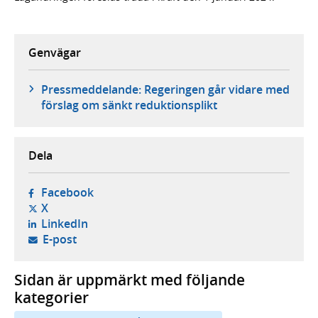
Genvägar
Pressmeddelande: Regeringen går vidare med
förslag om sänkt reduktionsplikt
Dela
- öppnas i ny flik, extern webbplats,
Facebook
- öppnas i ny flik, extern webbplats,
X
- öppnas i ny flik, extern webbplats,
LinkedIn
- öppnar din e-postklient,
E-post
Sidan är uppmärkt med följande
kategorier