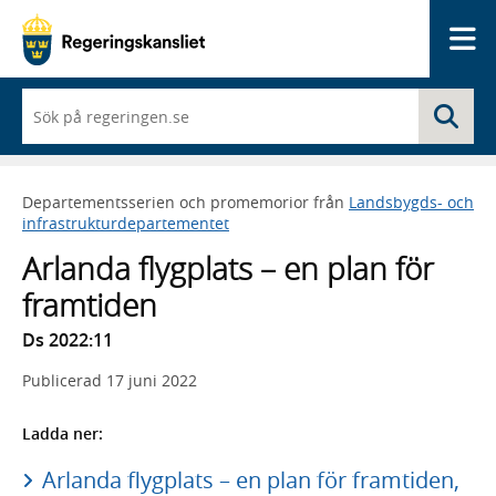
Me
När
Sö
du
börjar
skriva
så
Departementsserien och promemorior från
Landsbygds- och
framträder
infrastrukturdepartementet
en
lista
Arlanda flygplats – en plan för
med
sökförslag
framtiden
Ds 2022:11
Publicerad
17 juni 2022
Ladda ner:
Arlanda flygplats – en plan för framtiden,