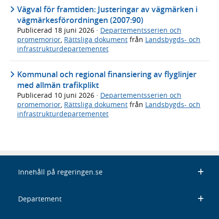
Vägval för framtiden: Justeringar av vägmärken i
vägmärkesförordningen (2007:90)
Publicerad
18 juni 2026
·
Departementsserien och
promemorior
,
Rättsliga dokument
från
Landsbygds- och
infrastrukturdepartementet
Kommunal och regional finansiering av flyglinjer
med allmän trafikplikt
Publicerad
10 juni 2026
·
Departementsserien och
promemorior
,
Rättsliga dokument
från
Landsbygds- och
infrastrukturdepartementet
Innehåll på regeringen.se
Departement