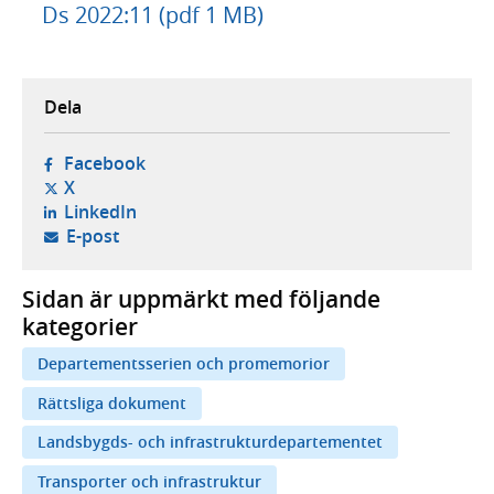
Ds 2022:11 (pdf 1 MB)
Dela
- öppnas i ny flik, extern webbplats,
Facebook
- öppnas i ny flik, extern webbplats,
X
- öppnas i ny flik, extern webbplats,
LinkedIn
- öppnar din e-postklient,
E-post
Sidan är uppmärkt med följande
kategorier
Departementsserien och promemorior
Rättsliga dokument
Landsbygds- och infrastrukturdepartementet
Transporter och infrastruktur