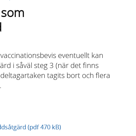
s som
d
 vaccinationsbevis eventuellt kan
d i såväl steg 3 (när det finns
 deltagartaken tagits bort och flera
.
dsåtgärd (pdf 470 kB)