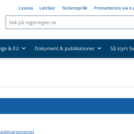
Lyssna
Lättläst
Teckenspråk
Prenumerera via e-
När
du
börjar
skriva
så
rige & EU
Dokument & publikationer
Så styrs S
framträder
en
lista
med
sökförslag
ialdepartementet