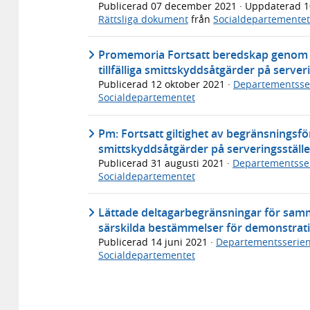
Publicerad
07 december 2021
· Uppdaterad
1
Rättsliga dokument
från
Socialdepartementet
Promemoria Fortsatt beredskap genom fö
tillfälliga smittskyddsåtgärder på serve
Publicerad
12 oktober 2021
·
Departementsse
Socialdepartementet
Pm: Fortsatt giltighet av begränsningsfö
smittskyddsåtgärder på serveringsställ
Publicerad
31 augusti 2021
·
Departementsse
Socialdepartementet
Lättade deltagarbegränsningar för samma
särskilda bestämmelser för demonstrat
Publicerad
14 juni 2021
·
Departementsserie
Socialdepartementet