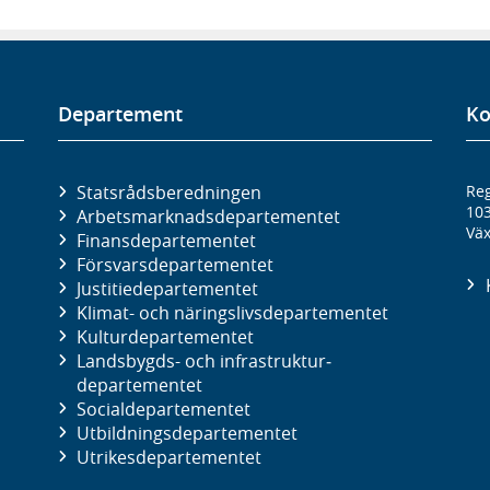
Departement
Ko
Statsrådsberedningen
Reg
10
Arbetsmarknads­departementet
Väx
Finans­departementet
Försvars­departementet
Justitie­departementet
Klimat- och näringslivs­departementet
Kultur­departementet
Landsbygds- och infrastruktur­
departementet
Social­departementet
Utbildnings­departementet
Utrikes­departementet