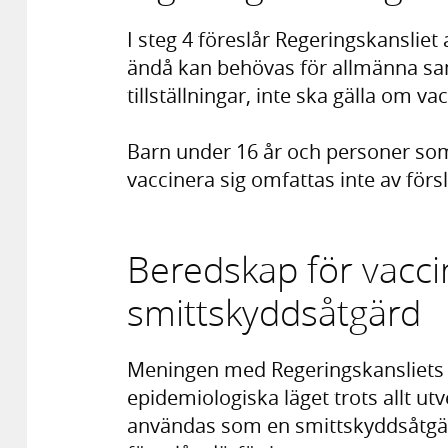
I steg 4 föreslår Regeringskanslie
ändå kan behövas för allmänna s
tillställningar, inte ska gälla om v
Barn under 16 år och personer som
vaccinera sig omfattas inte av förs
Beredskap för vacc
smittskyddsåtgärd
Meningen med Regeringskansliets f
epidemiologiska läget trots allt ut
användas som en smittskyddsåtgär