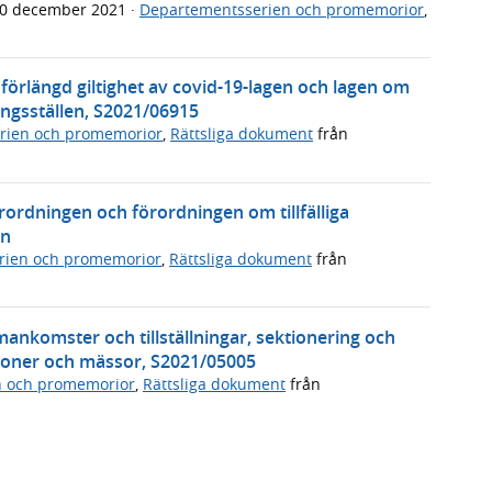
0 december 2021
·
Departementsserien och promemorior
,
rlängd giltighet av covid-19-lagen och lagen om
ringsställen, S2021/06915
rien och promemorior
,
Rättsliga dokument
från
rordningen och förordningen om tillfälliga
en
rien och promemorior
,
Rättsliga dokument
från
nkomster och tillställningar, sektionering och
ioner och mässor, S2021/05005
n och promemorior
,
Rättsliga dokument
från