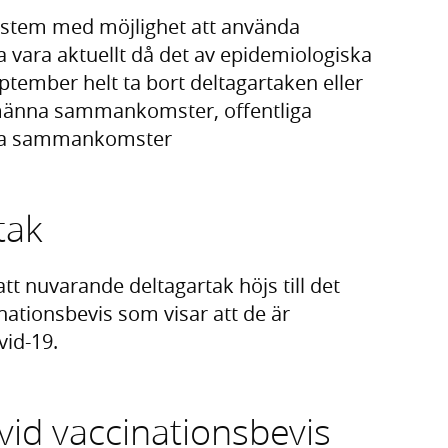
 system med möjlighet att använda
a vara aktuellt då det av epidemiologiska
september helt ta bort deltagartaken eller
llmänna sammankomster, offentliga
ivata sammankomster
tak
att nuvarande deltagartak höjs till det
ationsbevis som visar att de är
id-19.
vid vaccinationsbevis