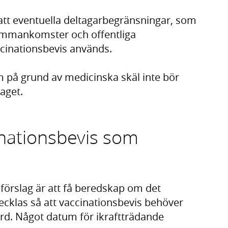
t att eventuella deltagarbegränsningar, som
ammankomster och offentliga
accinationsbevis används.
 på grund av medicinska skäl inte bör
laget.
inationsbevis som
örslag är att få beredskap om det
vecklas så att vaccinationsbevis behöver
d. Något datum för ikraftträdande