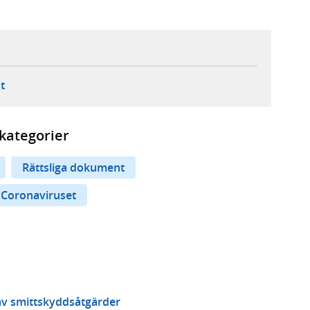
ebbplats,
ern webbplats,
 ny flik, extern webbplats,
- öppnar din e-postklient,
t
kategorier
Rättsliga dokument
Coronaviruset
av smittskyddsåtgärder