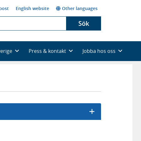
post
English website
Other languages
Sök
verige
Press & kontakt
Jobba hos oss