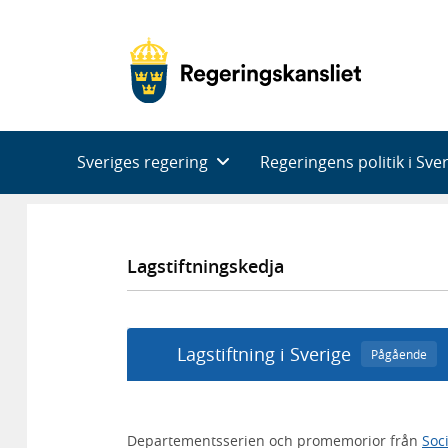
Huvudnavigering
Sveriges regering
Regeringens politik i Sve
Lagstiftningskedja
Lagstiftning i Sverige
Pågående
Departementsserien och promemorior från
Soc