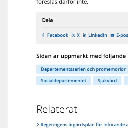
föreslås därför inte.
Dela
- öppnas i ny flik, extern w
- öppnas i ny flik, ext
- öppnas i
Facebook
X
LinkedIn
E-pos
Sidan är uppmärkt med följande 
Departementsserien och promemorior
Socialdepartementet
Sjukvård
Relaterat
Regeringens åtgärdsplan för införande 