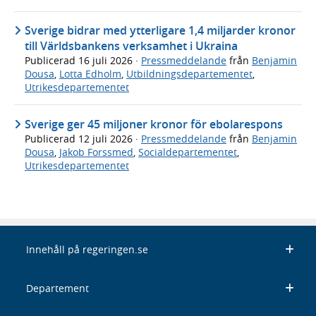
Sverige bidrar med ytterligare 1,4 miljarder kronor
till Världsbankens verksamhet i Ukraina
Publicerad
16 juli 2026
·
Pressmeddelande
från
Benjamin
Dousa
,
Lotta Edholm
,
Utbildningsdepartementet
,
Utrikesdepartementet
Sverige ger 45 miljoner kronor för ebolarespons
Publicerad
12 juli 2026
·
Pressmeddelande
från
Benjamin
Dousa
,
Jakob Forssmed
,
Socialdepartementet
,
Utrikesdepartementet
Innehåll på regeringen.se
Departement