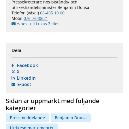
Pressekreterare hos bistånds- och
utrikeshandelsminister Benjamin Dousa
Telefon (växel)
08-405 10 00
Mobil
076-7640621
e-post till Lukas Zeiler
Dela
- öppnas i ny flik, extern webbplats,
Facebook
- öppnas i ny flik, extern webbplats,
X
- öppnas i ny flik, extern webbplats,
LinkedIn
- öppnar din e-postklient,
E-post
Sidan är uppmärkt med följande
kategorier
Pressmeddelande
Benjamin Dousa
Utrikesdepartementet