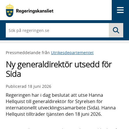
Me
När
Sö
du
börjar
skriva
så
Pressmeddelande från
Utrikesdepartementet
framträder
en
Ny generaldirektör utsedd för
lista
med
Sida
sökförslag
Publicerad
18 juni 2026
Regeringen har i dag beslutat att utse Hanna
Hellquist till generaldirektör för Styrelsen för
internationellt utvecklingssamarbete (Sida). Hanna
Hellquist tillträder tjänsten den 18 juni 2026.