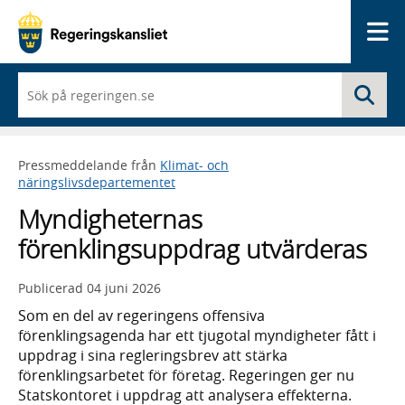
Me
När
Sö
du
börjar
skriva
så
Pressmeddelande från
Klimat- och
framträder
näringslivsdepartementet
en
lista
Myndigheternas
med
sökförslag
förenklingsuppdrag utvärderas
Publicerad
04 juni 2026
Som en del av regeringens offensiva
förenklingsagenda har ett tjugotal myndigheter fått i
uppdrag i sina regleringsbrev att stärka
förenklingsarbetet för företag. Regeringen ger nu
Statskontoret i uppdrag att analysera effekterna.