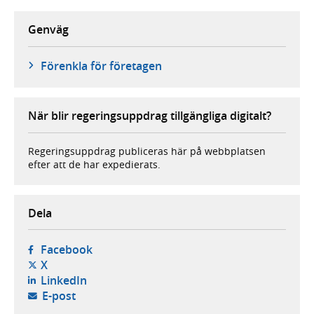
Genväg
Förenkla för företagen
När blir regeringsuppdrag tillgängliga digitalt?
Regeringsuppdrag publiceras här på webbplatsen
efter att de har expedierats.
Dela
- öppnas i ny flik, extern webbplats,
Facebook
- öppnas i ny flik, extern webbplats,
X
- öppnas i ny flik, extern webbplats,
LinkedIn
- öppnar din e-postklient,
E-post