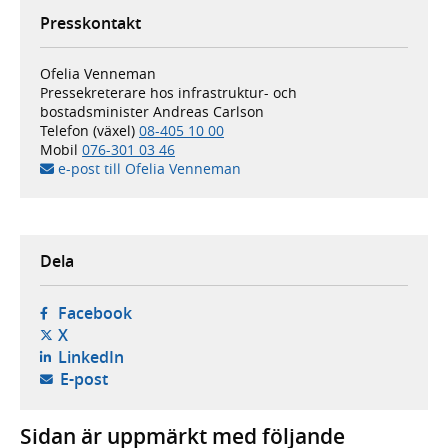
Presskontakt
Ofelia Venneman
Pressekreterare hos infrastruktur- och
bostadsminister Andreas Carlson
Telefon (växel)
08-405 10 00
Mobil
076-301 03 46
e-post till Ofelia Venneman
Dela
- öppnas i ny flik, extern webbplats,
Facebook
- öppnas i ny flik, extern webbplats,
X
- öppnas i ny flik, extern webbplats,
LinkedIn
- öppnar din e-postklient,
E-post
Sidan är uppmärkt med följande