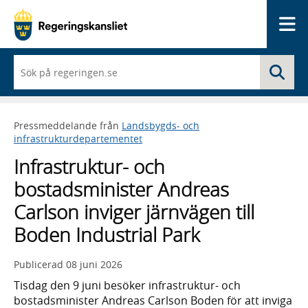
Me
När
Sö
du
börjar
skriva
så
Pressmeddelande från
Landsbygds- och
framträder
infrastrukturdepartementet
en
lista
Infrastruktur- och
med
sökförslag
bostadsminister Andreas
Carlson inviger järnvägen till
Boden Industrial Park
Publicerad
08 juni 2026
Tisdag den 9 juni besöker infrastruktur- och
bostadsminister Andreas Carlson Boden för att inviga