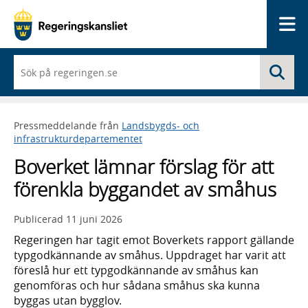
Me
När
Sö
du
börjar
skriva
så
Pressmeddelande från
Landsbygds- och
framträder
infrastrukturdepartementet
en
lista
Boverket lämnar förslag för att
med
sökförslag
förenkla byggandet av småhus
Publicerad
11 juni 2026
Regeringen har tagit emot Boverkets rapport gällande
typgodkännande av småhus. Uppdraget har varit att
föreslå hur ett typgodkännande av småhus kan
genomföras och hur sådana småhus ska kunna
byggas utan bygglov.