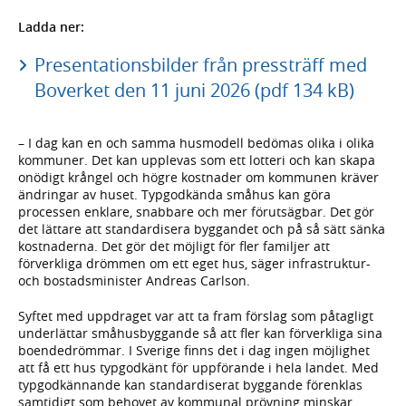
Ladda ner:
Presentationsbilder från pressträff med
Boverket den 11 juni 2026 (pdf 134 kB)
– I dag kan en och samma husmodell bedömas olika i olika
kommuner. Det kan upplevas som ett lotteri och kan skapa
onödigt krångel och högre kostnader om kommunen kräver
ändringar av huset. Typgodkända småhus kan göra
processen enklare, snabbare och mer förutsägbar. Det gör
det lättare att standardisera byggandet och på så sätt sänka
kostnaderna. Det gör det möjligt för fler familjer att
förverkliga drömmen om ett eget hus, säger infrastruktur-
och bostadsminister Andreas Carlson.
Syftet med uppdraget var att ta fram förslag som påtagligt
underlättar småhusbyggande så att fler kan förverkliga sina
boendedrömmar. I Sverige finns det i dag ingen möjlighet
att få ett hus typgodkänt för uppförande i hela landet. Med
typgodkännande kan standardiserat byggande förenklas
samtidigt som behovet av kommunal prövning minskar.