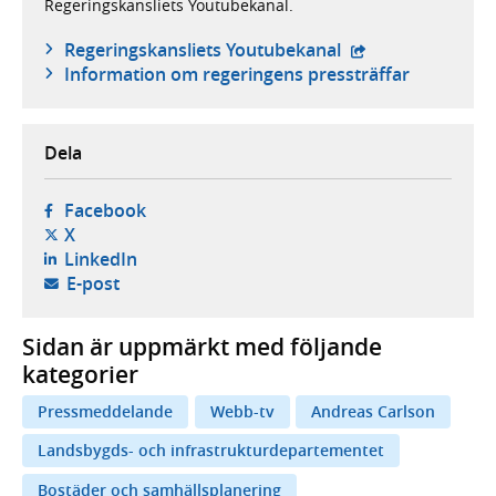
Regeringskansliets Youtubekanal.
- extern webbplat
Regeringskansliets Youtubekanal
Information om regeringens pressträffar
Dela
- öppnas i ny flik, extern webbplats,
Facebook
- öppnas i ny flik, extern webbplats,
X
- öppnas i ny flik, extern webbplats,
LinkedIn
- öppnar din e-postklient,
E-post
Sidan är uppmärkt med följande
kategorier
Pressmeddelande
Webb-tv
Andreas Carlson
Landsbygds- och infrastrukturdepartementet
Bostäder och samhällsplanering