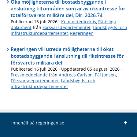
Öka möjligheterna till bostadsbyggande i
anslutning till områden som är av riksintresse för
totalförsvarets militära del, Dir. 2026:74
Publicerad
16 juli 2026
·
Kommittédirektiv
,
Rättsliga
dokument
från
Försvarsdepartementet
,
Landsbygds- och
infrastrukturdepartementet
,
Regeringen
Regeringen vill utreda möjligheterna till ökat
bostadsbyggande i anslutning till riksintresse för
försvarets militära del
Publicerad
16 juli 2026
· Uppdaterad
05 augusti 2026
·
Pressmeddelande
från
Andreas Carlson
,
Pål Jonson
,
Försvarsdepartementet
,
Landsbygds- och
infrastrukturdepartementet
Innehåll på regeringen.se