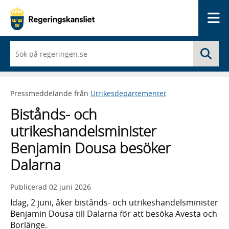
Me
När
Sö
du
börjar
skriva
så
Pressmeddelande från
Utrikesdepartementet
framträder
en
Bistånds- och
lista
med
utrikeshandelsminister
sökförslag
Benjamin Dousa besöker
Dalarna
Publicerad
02 juni 2026
Idag, 2 juni, åker bistånds- och utrikeshandelsminister
Benjamin Dousa till Dalarna för att besöka Avesta och
Borlänge.