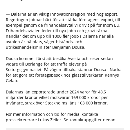
— Dalarna är en viktig innovationsregion med hög export.
Regeringen jobbar hårt för att stärka företagens export, till
exempel genom de frihandelsavtal vi drivit på för inom EU.
Frihandelsavtalen leder till nya jobb och grovt räknat
handlar det om upp till 1000 fler jobb i Dalarna när alla
avtalen är på plats, säger bistånds- och
utrikeshandelsminister Benjamin Dousa.
Dousa kommer först att besöka Avesta och reser sedan
vidare till Borlänge för att träffa elever på
Soltorgsgymnasiet. På vägen tillbaka stannar Dousa i Nacka
för att göra ett företagsbesök hos glasstillverkaren Kennys
Gelato.
Dalarnas län exporterade under 2024 varor för 48,5
miljarder kronor vilket motsvarar 169 000 kronor per
invånare, strax över Stockholms läns 163 000 kronor.
För mer information och tid för media, kontakta
pressekreterare Lukas Zeiler. Se kontaktuppgifter nedan.