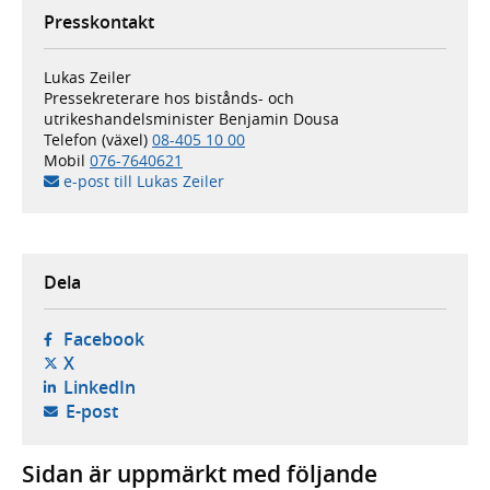
Presskontakt
Lukas Zeiler
Pressekreterare hos bistånds- och
utrikeshandelsminister Benjamin Dousa
Telefon (växel)
08-405 10 00
Mobil
076-7640621
e-post till Lukas Zeiler
Dela
- öppnas i ny flik, extern webbplats,
Facebook
- öppnas i ny flik, extern webbplats,
X
- öppnas i ny flik, extern webbplats,
LinkedIn
- öppnar din e-postklient,
E-post
Sidan är uppmärkt med följande