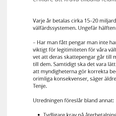
Varje år betalas cirka 15–20 miljard
välfärdssystemen. Ungefär hälften
– Har man fått pengar man inte har r
viktigt för legitimiteten för våra 
vet att deras skattepengar går till
till dem. Samtidigt ska det vara lä
att myndigheterna gör korrekta be
orimliga konsekvenser, säger äldr
Tenje.
Utredningen föreslår bland annat:
Tydligare krav på återbetalning