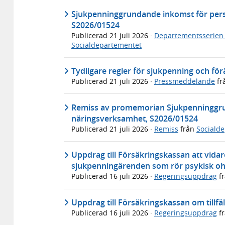
Sjukpenninggrundande inkomst för per
S2026/01524
Publicerad
21 juli 2026
·
Departementsserien
Socialdepartementet
Tydligare regler för sjukpenning och fö
Publicerad
21 juli 2026
·
Pressmeddelande
fr
Remiss av promemorian Sjukpenninggru
näringsverksamhet, S2026/01524
Publicerad
21 juli 2026
·
Remiss
från
Sociald
Uppdrag till Försäkringskassan att vida
sjukpenningärenden som rör psykisk oh
Publicerad
16 juli 2026
·
Regeringsuppdrag
f
Uppdrag till Försäkringskassan om tillfäl
Publicerad
16 juli 2026
·
Regeringsuppdrag
f