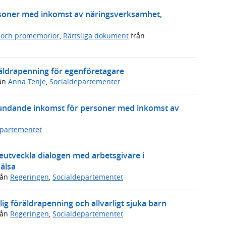
soner med inkomst av näringsverksamhet,
 och promemorior
,
Rättsliga dokument
från
räldrapenning för egenföretagare
ån
Anna Tenje
,
Socialdepartementet
ndande inkomst för personer med inkomst av
epartementet
reutveckla dialogen med arbetsgivare i
älsa
rån
Regeringen
,
Socialdepartementet
lig föräldrapenning och allvarligt sjuka barn
rån
Regeringen
,
Socialdepartementet