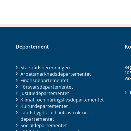
Departement
Ko
Statsrådsberedningen
Reg
10
Arbetsmarknads­departementet
Väx
Finans­departementet
Försvars­departementet
Justitie­departementet
Klimat- och näringslivs­departementet
Kultur­departementet
Landsbygds- och infrastruktur­
departementet
Social­departementet