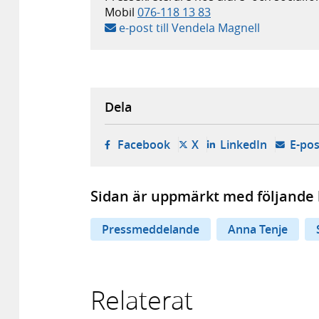
Mobil
076-118 13 83
e-post till Vendela Magnell
Dela
- öppnas i ny flik, extern w
- öppnas i ny flik, ext
- öppnas i
Facebook
X
LinkedIn
E-pos
Sidan är uppmärkt med följande 
Pressmeddelande
Anna Tenje
Relaterat