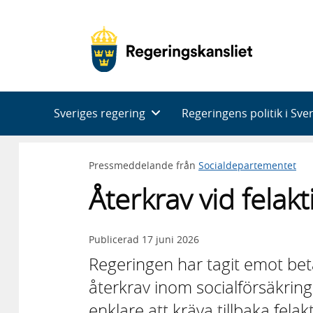
Huvudnavigering
Sveriges regering
Regeringens politik i Sve
Pressmeddelande från
Socialdepartementet
Återkrav vid felak
Publicerad
17 juni 2026
Regeringen har tagit emot bet
återkrav inom socialförsäkringe
enklare att kräva tillbaka felak