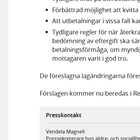
Förbättrad möjlighet att kvit
Att utbetalningar i vissa fall kan
Tydligare regler för när återkra
bedömning av eftergift ska särs
betalningsförmåga, om myndigh
mottagaren varit i god tro.
De föreslagna lagändringarna föresl
Förslagen kommer nu beredas i Re
Presskontakt
Vendela Magnell
Pressekreterare hos äldre- och socialfö