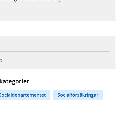
ebbplats,
ern webbplats,
 ny flik, extern webbplats,
- öppnar din e-postklient,
t
kategorier
Socialdepartementet
Socialförsäkringar