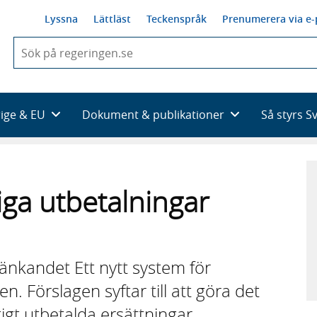
Lyssna
Lättläst
Teckenspråk
Prenumerera via e-
När
du
börjar
skriva
så
rige & EU
Dokument & publikationer
Så styrs S
framträder
en
lista
med
sökförslag
tiga utbetalningar
änkandet Ett nytt system för
n. Förslagen syftar till att göra det
tigt utbetalda ersättningar.