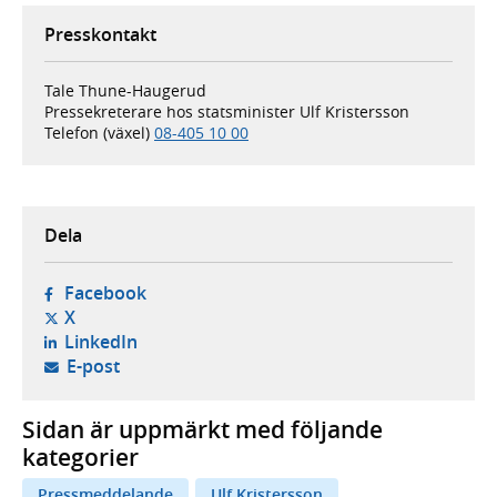
Presskontakt
Tale Thune-Haugerud
Pressekreterare hos statsminister Ulf Kristersson
Telefon (växel)
08-405 10 00
Dela
- öppnas i ny flik, extern webbplats,
Facebook
- öppnas i ny flik, extern webbplats,
X
- öppnas i ny flik, extern webbplats,
LinkedIn
- öppnar din e-postklient,
E-post
Sidan är uppmärkt med följande
kategorier
Pressmeddelande
Ulf Kristersson