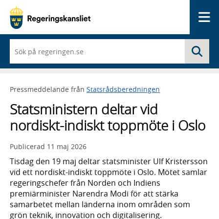
Me
När
Sö
du
börjar
skriva
så
Pressmeddelande från
Statsrådsberedningen
framträder
en
Statsministern deltar vid
lista
med
nordiskt-indiskt toppmöte i Oslo
sökförslag
Publicerad
11 maj 2026
Tisdag den 19 maj deltar statsminister Ulf Kristersson
vid ett nordiskt-indiskt toppmöte i Oslo. Mötet samlar
regeringschefer från Norden och Indiens
premiärminister Narendra Modi för att stärka
samarbetet mellan länderna inom områden som
grön teknik, innovation och digitalisering.