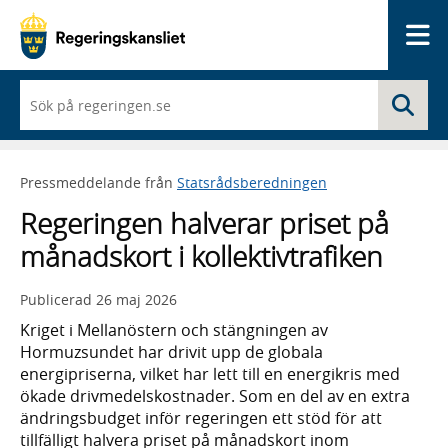
Me
När
Sö
du
börjar
skriva
så
Pressmeddelande från
Statsrådsberedningen
framträder
en
Regeringen halverar priset på
lista
med
månadskort i kollektivtrafiken
sökförslag
Publicerad
26 maj 2026
Kriget i Mellanöstern och stängningen av
Hormuzsundet har drivit upp de globala
energipriserna, vilket har lett till en energikris med
ökade drivmedelskostnader. Som en del av en extra
ändringsbudget inför regeringen ett stöd för att
tillfälligt halvera priset på månadskort inom