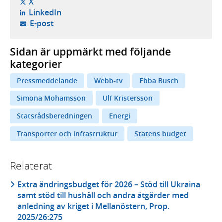
- öppnas i ny flik, extern webbplats,
X
- öppnas i ny flik, extern webbplats,
LinkedIn
- öppnar din e-postklient,
E-post
Sidan är uppmärkt med följande
kategorier
Pressmeddelande
Webb-tv
Ebba Busch
Simona Mohamsson
Ulf Kristersson
Statsrådsberedningen
Energi
Transporter och infrastruktur
Statens budget
Relaterat
Extra ändringsbudget för 2026 – Stöd till Ukraina
samt stöd till hushåll och andra åtgärder med
anledning av kriget i Mellanöstern, Prop.
2025/26:275