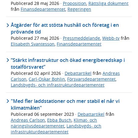
Publicerad
28 maj 2026
·
Proposition
,
Rättsliga dokument
från
Finansdepartementet
,
Regeringen
Åtgärder för att stötta hushåll och företag i en
prövande tid
Publicerad
27 maj 2026
·
Pressmeddelande
,
Webb-tv
från
Elisabeth Svantesson
,
Finansdepartementet
”Stärkt infrastruktur och ökad energiberedskap i
totalförsvaret”
Publicerad
02 april 2026
·
Debattartikel
från
Andreas
Carlson
,
Carl-Oskar Bohlin
,
Försvarsdepartementet
,
Landsbygds- och infrastrukturdepartementet
"Med fler laddstationer och mer stabil el når vi
klimatmålen"
Publicerad
06 september 2023
·
Debattartikel
från
Andreas Carlson
,
Ebba Busch
,
Klimat- och
näringslivsdepartementet
,
Landsbygds- och
infrastrukturdepartementet