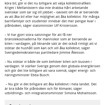
köra bil, gör vi det nu billigare att välja kollektivtrafiken.
Kriget i Mellanöstern ska inte drabba hårt arbetande
svenskar som tar sig till jobbet – oavsett om de är beroende
av att åka bil eller har möjlighet att åka kollektivt. För många
barnfamiljer och studenter innebär det mer pengar kvar i
plånboken, säger statsminister Ulf Kristersson.
– Vi har gjort stora satsningar för att få ner
bränslekostnaderna för människor som är beroende av
bilen i vardagen, på liknande sätt är det också rimligt att vi
stöttar de hushåll som kan och vill åka kollektivt, säger
Sverigedemokraternas partiledare Jimmie Åkesson.
– Nu stöttar vi både de som behöver bilen och bussen i
vardagen. Vi stärker Sverige genom den globala energikrisen
och gör det lite billigare att vara svensk, säger energi- och
näringsminister Ebba Busch.
– Nu gör vi det billigare att åka kollektivt i hela landet. Det
är bra både för plånboken och för klimatet, säger
utbildnings- och integrationsminister Simona Mohamsson.