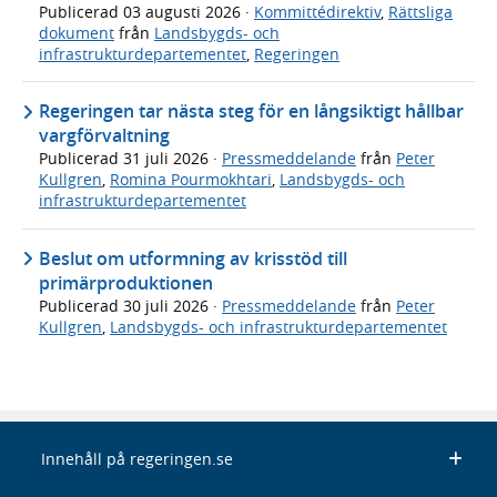
Publicerad
03 augusti 2026
·
Kommittédirektiv
,
Rättsliga
dokument
från
Landsbygds- och
infrastrukturdepartementet
,
Regeringen
Regeringen tar nästa steg för en långsiktigt hållbar
vargförvaltning
Publicerad
31 juli 2026
·
Pressmeddelande
från
Peter
Kullgren
,
Romina Pourmokhtari
,
Landsbygds- och
infrastrukturdepartementet
Beslut om utformning av krisstöd till
primärproduktionen
Publicerad
30 juli 2026
·
Pressmeddelande
från
Peter
Kullgren
,
Landsbygds- och infrastrukturdepartementet
Innehåll på regeringen.se