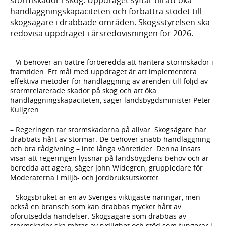
handläggningskapaciteten och förbättra stödet till
skogsägare i drabbade områden. Skogsstyrelsen ska
redovisa uppdraget i årsredovisningen för 2026.
– Vi behöver än bättre förberedda att hantera stormskador i
framtiden. Ett mål med uppdraget är att implementera
effektiva metoder för handläggning av ärenden till följd av
stormrelaterade skador på skog och att öka
handläggningskapaciteten, säger landsbygdsminister Peter
Kullgren.
– Regeringen tar stormskadorna på allvar. Skogsägare har
drabbats hårt av stormar. De behöver snabb handläggning
och bra rådgivning – inte långa väntetider. Denna insats
visar att regeringen lyssnar på landsbygdens behov och är
beredda att agera, säger John Widegren, gruppledare för
Moderaterna i miljö- och jordbruksutskottet.
– Skogsbruket är en av Sveriges viktigaste näringar, men
också en bransch som kan drabbas mycket hårt av
oförutsedda händelser. Skogsägare som drabbas av
stormskador ska mötas av tydlighet och stöd som fungerar i