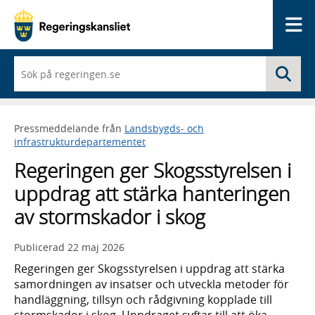
Me
När
Sö
du
börjar
skriva
så
Pressmeddelande från
Landsbygds- och
framträder
infrastrukturdepartementet
en
lista
Regeringen ger Skogsstyrelsen i
med
sökförslag
uppdrag att stärka hanteringen
av stormskador i skog
Publicerad
22 maj 2026
Regeringen ger Skogsstyrelsen i uppdrag att stärka
samordningen av insatser och utveckla metoder för
handläggning, tillsyn och rådgivning kopplade till
stormskador i skog. Uppdraget syftar till att öka