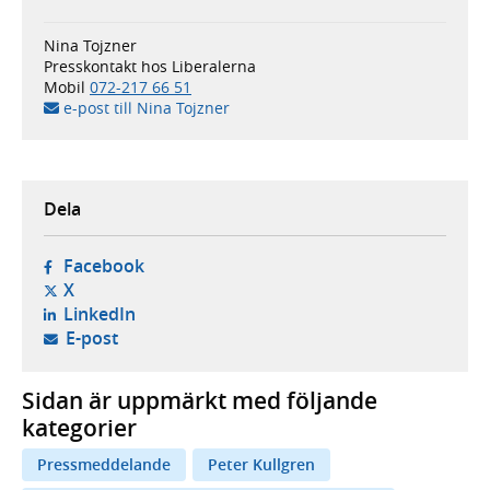
Nina Tojzner
Presskontakt hos Liberalerna
Mobil
072-217 66 51
e-post till Nina Tojzner
Dela
- öppnas i ny flik, extern webbplats,
Facebook
- öppnas i ny flik, extern webbplats,
X
- öppnas i ny flik, extern webbplats,
LinkedIn
- öppnar din e-postklient,
E-post
Sidan är uppmärkt med följande
kategorier
Pressmeddelande
Peter Kullgren