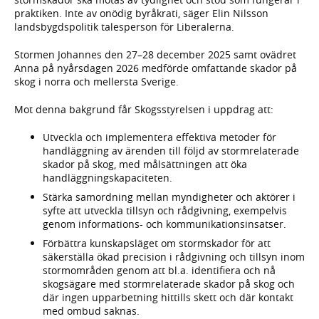
praktiken. Inte av onödig byråkrati, säger Elin Nilsson
landsbygdspolitik talesperson för Liberalerna.
Stormen Johannes den 27–28 december 2025 samt ovädret
Anna på nyårsdagen 2026 medförde omfattande skador på
skog i norra och mellersta Sverige.
Mot denna bakgrund får Skogsstyrelsen i uppdrag att:
Utveckla och implementera effektiva metoder för
handläggning av ärenden till följd av stormrelaterade
skador på skog, med målsättningen att öka
handläggningskapaciteten.
Stärka samordning mellan myndigheter och aktörer i
syfte att utveckla tillsyn och rådgivning, exempelvis
genom informations- och kommunikationsinsatser.
Förbättra kunskapsläget om stormskador för att
säkerställa ökad precision i rådgivning och tillsyn inom
stormområden genom att bl.a. identifiera och nå
skogsägare med stormrelaterade skador på skog och
där ingen upparbetning hittills skett och där kontakt
med ombud saknas.