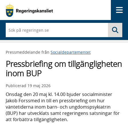
Me
När
Sö
du
börjar
skriva
så
Pressmeddelande från
Socialdepartementet
framträder
en
Pressbriefing om tillgängligheten
lista
med
inom BUP
sökförslag
Publicerad
19 maj 2026
Onsdag den 20 maj kl. 14.00 bjuder socialminister
Jakob Forssmed in till en pressbriefing om hur
väntetiderna inom barn- och ungdomspsykiatrin
(BUP) har utvecklats samt regeringens satsningar för
att förbättra tillgängligheten.