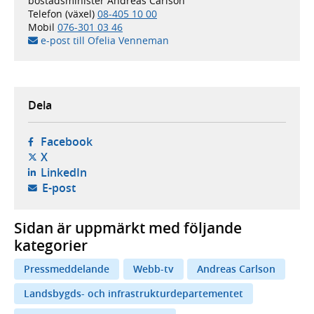
bostadsminister Andreas Carlson
Telefon (växel)
08-405 10 00
Mobil
076-301 03 46
e-post till Ofelia Venneman
Dela
- öppnas i ny flik, extern webbplats,
Facebook
- öppnas i ny flik, extern webbplats,
X
- öppnas i ny flik, extern webbplats,
LinkedIn
- öppnar din e-postklient,
E-post
Sidan är uppmärkt med följande
kategorier
Pressmeddelande
Webb-tv
Andreas Carlson
Landsbygds- och infrastrukturdepartementet