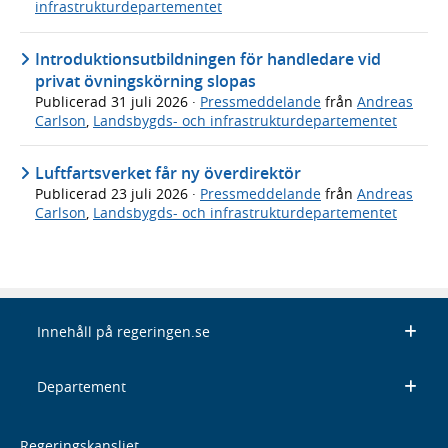
infrastrukturdepartementet
Introduktionsutbildningen för handledare vid
privat övningskörning slopas
Publicerad
31 juli 2026
·
Pressmeddelande
från
Andreas
Carlson
,
Landsbygds- och infrastrukturdepartementet
Luftfartsverket får ny överdirektör
Publicerad
23 juli 2026
·
Pressmeddelande
från
Andreas
Carlson
,
Landsbygds- och infrastrukturdepartementet
Innehåll på regeringen.se
Departement
Regeringskansliet