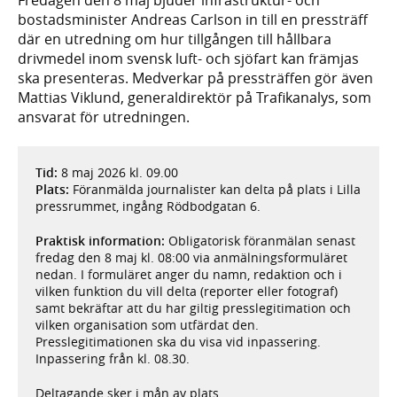
bostadsminister Andreas Carlson in till en pressträff
där en utredning om hur tillgången till hållbara
drivmedel inom svensk luft- och sjöfart kan främjas
ska presenteras. Medverkar på pressträffen gör även
Mattias Viklund, generaldirektör på Trafikanalys, som
ansvarat för utredningen.
Tid:
8 maj 2026 kl. 09.00
Plats:
Föranmälda journalister kan delta på plats i Lilla
pressrummet, ingång Rödbodgatan 6.
Praktisk information:
Obligatorisk föranmälan senast
fredag den 8 maj kl. 08:00 via anmälningsformuläret
nedan. I formuläret anger du namn, redaktion och i
vilken funktion du vill delta (reporter eller fotograf)
samt bekräftar att du har giltig presslegitimation och
vilken organisation som utfärdat den.
Presslegitimationen ska du visa vid inpassering.
Inpassering från kl. 08.30.
Deltagande sker i mån av plats.