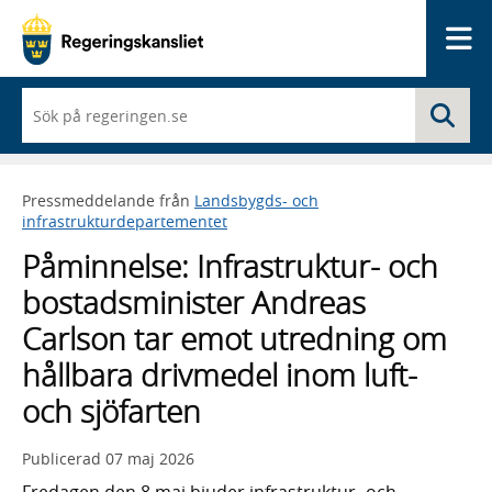
Me
När
Sö
du
börjar
skriva
så
Pressmeddelande från
Landsbygds- och
framträder
infrastrukturdepartementet
en
lista
Påminnelse: Infrastruktur- och
med
sökförslag
bostadsminister Andreas
Carlson tar emot utredning om
hållbara drivmedel inom luft-
och sjöfarten
Publicerad
07 maj 2026
Fredagen den 8 maj bjuder infrastruktur- och