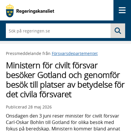
Me
När
Sö
du
börjar
skriva
så
Pressmeddelande från
Försvarsdepartementet
framträder
en
Ministern för civilt försvar
lista
med
besöker Gotland och genomför
sökförslag
besök till platser av betydelse för
det civila försvaret
Publicerad
28 maj 2026
Onsdagen den 3 juni reser minister för civilt försvar
Carl-Oskar Bohlin till Gotland för olika besök med
fokus på beredskap. Ministern kommer bland annat