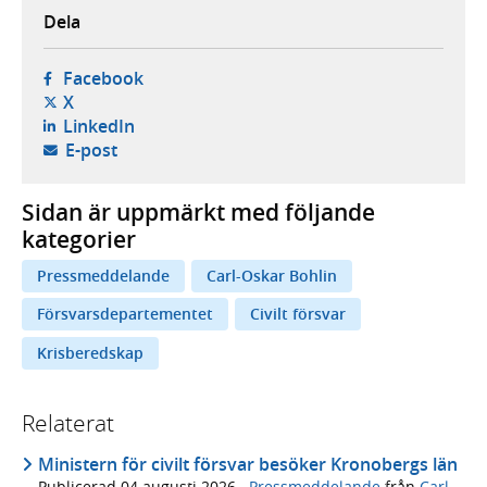
Dela
- öppnas i ny flik, extern webbplats,
Facebook
- öppnas i ny flik, extern webbplats,
X
- öppnas i ny flik, extern webbplats,
LinkedIn
- öppnar din e-postklient,
E-post
Sidan är uppmärkt med följande
kategorier
Pressmeddelande
Carl-Oskar Bohlin
Försvarsdepartementet
Civilt försvar
Krisberedskap
Relaterat
Ministern för civilt försvar besöker Kronobergs län
Publicerad
04 augusti 2026
·
Pressmeddelande
från
Carl-