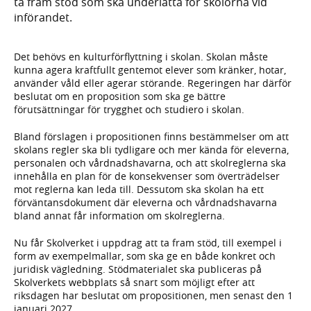
ta fram stöd som ska underlätta för skolorna vid
införandet.
Det behövs en kulturförflyttning i skolan. Skolan måste
kunna agera kraftfullt gentemot elever som kränker, hotar,
använder våld eller agerar störande. Regeringen har därför
beslutat om en proposition som ska ge bättre
förutsättningar för trygghet och studiero i skolan.
Bland förslagen i propositionen finns bestämmelser om att
skolans regler ska bli tydligare och mer kända för eleverna,
personalen och vårdnadshavarna, och att skolreglerna ska
innehålla en plan för de konsekvenser som överträdelser
mot reglerna kan leda till. Dessutom ska skolan ha ett
förväntansdokument där eleverna och vårdnadshavarna
bland annat får information om skolreglerna.
Nu får Skolverket i uppdrag att ta fram stöd, till exempel i
form av exempelmallar, som ska ge en både konkret och
juridisk vägledning. Stödmaterialet ska publiceras på
Skolverkets webbplats så snart som möjligt efter att
riksdagen har beslutat om propositionen, men senast den 1
januari 2027.