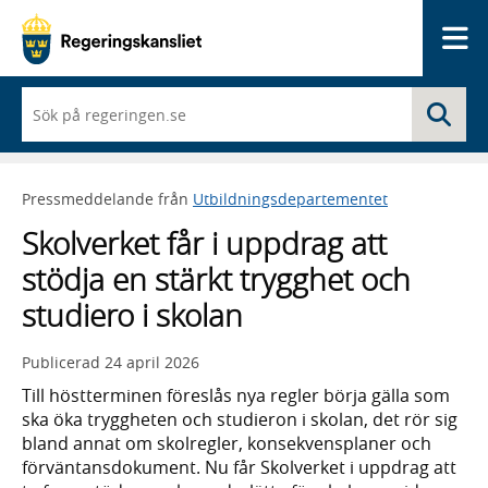
Me
När
Sö
du
börjar
skriva
så
Pressmeddelande från
Utbildningsdepartementet
framträder
en
Skolverket får i uppdrag att
lista
med
stödja en stärkt trygghet och
sökförslag
studiero i skolan
Publicerad
24 april 2026
Till höstterminen föreslås nya regler börja gälla som
ska öka tryggheten och studieron i skolan, det rör sig
bland annat om skolregler, konsekvensplaner och
förväntansdokument. Nu får Skolverket i uppdrag att