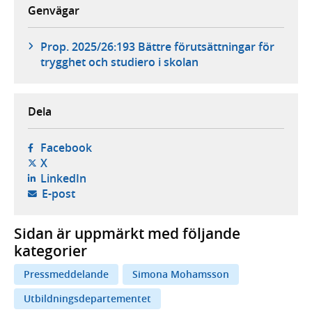
Genvägar
Prop. 2025/26:193 Bättre förutsättningar för
trygghet och studiero i skolan
Dela
- öppnas i ny flik, extern webbplats,
Facebook
- öppnas i ny flik, extern webbplats,
X
- öppnas i ny flik, extern webbplats,
LinkedIn
- öppnar din e-postklient,
E-post
Sidan är uppmärkt med följande
kategorier
Pressmeddelande
Simona Mohamsson
Utbildningsdepartementet